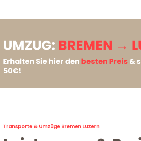
UMZUG:
BREMEN → L
Erhalten Sie hier den
besten Preis
& s
50€!
Transporte & Umzüge Bremen Luzern