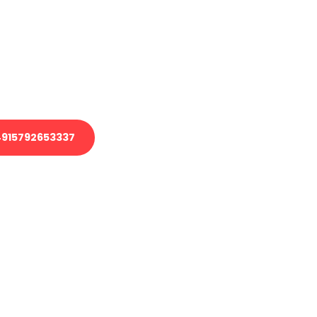
 Transport oder benötigen eine
 Umzug?
ser Team aus Experten freut sich,
elfen!
915792653337
nverbindliche Anfrage senden