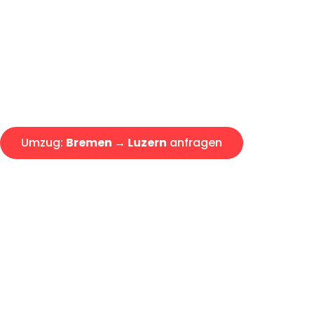
Express-Abwicklung in unter 2
Über 15 Jahre Erfahrung mit 
Angebot erhalten in unter 30 
Umzug:
Bremen → Luzern
anfragen
Alle Umzugsanfragen sind zu 100% kostenlos & unverbind