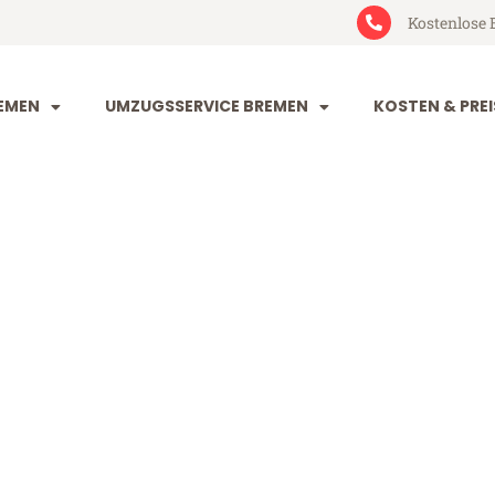
Kostenlose 
EMEN
UMZUGSSERVICE BREMEN
KOSTEN & PREI
 Luzern
rn (ab 199€)