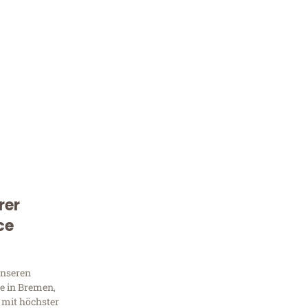
rer
Kostenlose Beratung!
ce
Sie 
Frag
unseren
e in Bremen,
 mit höchster