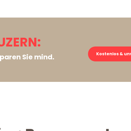
UZERN:
Kostenlos & un
paren Sie mind.