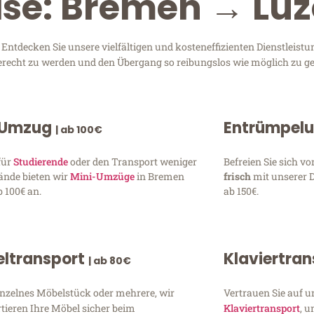
ise: Bremen → Lu
tdecken Sie unsere vielfältigen und kosteneffizienten Dienstleist
gerecht zu werden und den Übergang so reibungslos wie möglich zu ge
 Umzug
Entrümpel
| ab 100€
für
Studierende
oder den Transport weniger
Befreien Sie sich 
ände bieten wir
Mini-Umzüge
in Bremen
frisch
mit unserer 
 100€ an.
ab 150€.
ltransport
Klaviertra
| ab 80€
inzelnes Möbelstück oder mehrere, wir
Vertrauen Sie auf u
tieren Ihre Möbel sicher beim
Klaviertransport
, 