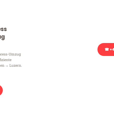
Sie haben Fragen zu Ihrem
Beratung bezüglich Ihres
Rufen Sie uns gerne an, un
ess
Ihnen kostenlos weiterzuh
ug
☎ +4
xpress-Umzug
fiziente
Stattdessen eine u
en → Luzern.