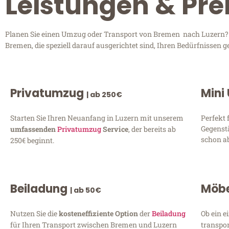
Leistungen & Pre
Planen Sie einen Umzug oder Transport von Bremen nach Luzern? En
Bremen, die speziell darauf ausgerichtet sind, Ihren Bedürfnissen 
Privatumzug
Mini
| ab 250€
Starten Sie Ihren Neuanfang in Luzern mit unserem
Perfekt 
Gegenst
umfassenden
Privatumzug
Service
, der bereits ab
schon ab
250€ beginnt.
Beiladung
Möbe
| ab 50€
Nutzen Sie die
kosteneffiziente Option
der
Beiladung
Ob ein e
für Ihren Transport zwischen Bremen und Luzern
transpor