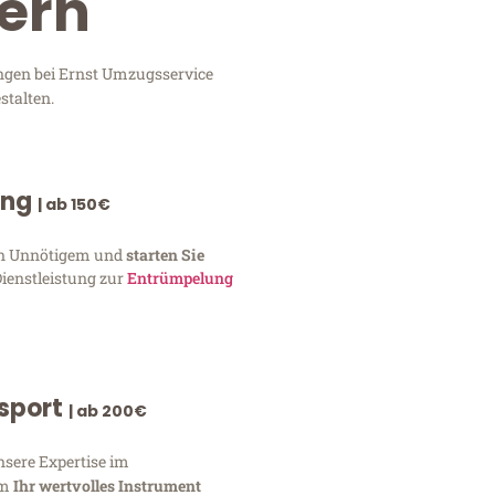
zern
ungen bei Ernst Umzugsservice
stalten.
ung
| ab 150€
von Unnötigem und
starten Sie
Dienstleistung zur
Entrümpelung
nsport
| ab 200€
nsere Expertise im
um
Ihr wertvolles Instrument