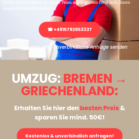
Rufen Sie uns gerne an, unser Team aus Experten freut sich, Ihnen
kostenlos weiterzuhelfen!
☎ +4915792653337
Stattdessen eine unverbindliche Anfrage senden
UMZUG:
BREMEN →
GRIECHENLAND:
Erhalten Sie hier den
besten Preis
&
sparen Sie mind. 50€!
Kostenlos & unverbindlich anfragen!