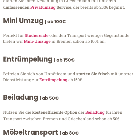
Starten Sie Ihren Neuanfang in Griechenland mit unserem
umfassenden
Privatumzug
Service
, der bereits ab 250€ beginnt.
Mini Umzug
| ab 100€
Perfekt für
Studierende
oder den Transport weniger Gegenstände
bieten wir
Mini-Umzüge
in Bremen schon ab 100€ an.
Entrümpelung
| ab 150€
Befreien Sie sich von Unnötigem und
starten Sie frisch
mit unserer
Dienstleistung zur
Entrümpelung
ab 150€.
Beiladung
| ab 50€
Nutzen Sie die
kosteneffiziente Option
der
Beiladung
für Ihren
Transport zwischen Bremen und Griechenland schon ab 50€.
Möbeltransport
| ab 80€