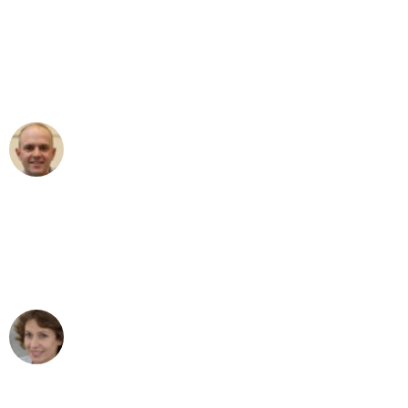
"Erste Klasse! Ein großes Dankeschön
an das gesamte Team von Ernst
Umzugsservice für ihren
außergewöhnlichen Service!"
Frederik F.
Umzug in Bremen
"Besser hätte ich mir den Umzug von
Bremen nach Wien nicht vorstellen
können - DANKE!"
Maria W
Umzug von Bremen nach Wien