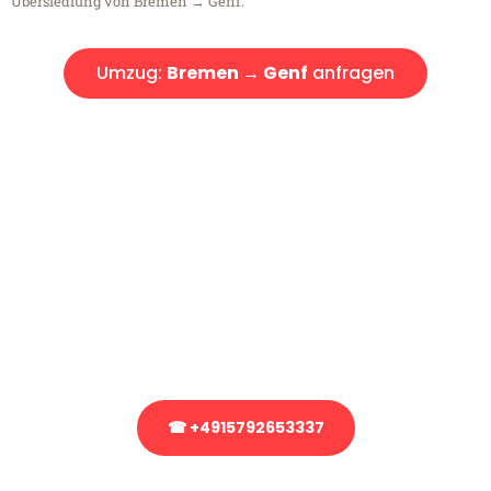
Übersiedlung von Bremen → Genf.
Umzug:
Bremen → Genf
anfragen
Kostenlose Beratung!
Sie haben Fragen?
Sie haben Fragen zu Ihrem Transport oder benötigen eine Beratung
bezüglich Ihres Umzug?
Rufen Sie uns gerne an, unser Team aus Experten freut sich, Ihnen
kostenlos weiterzuhelfen!
☎ +4915792653337
Stattdessen eine unverbindliche Anfrage senden