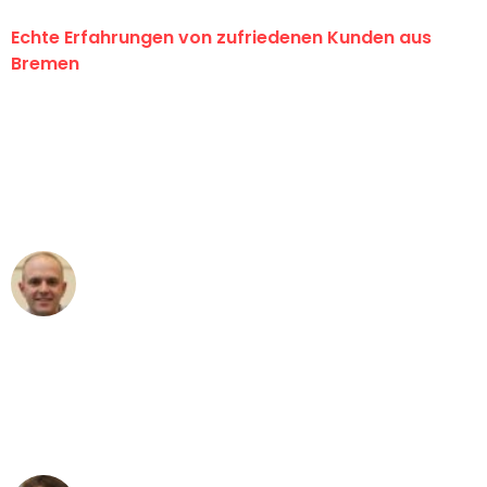
Echte Erfahrungen von zufriedenen Kunden aus
Bremen
"Erste Klasse! Ein großes Dankeschön
an das gesamte Team von Ernst
Umzugsservice für ihren
außergewöhnlichen Service!"
Frederik F.
Umzug in Bremen
"Besser hätte ich mir den Umzug von
Bremen nach Wien nicht vorstellen
können - DANKE!"