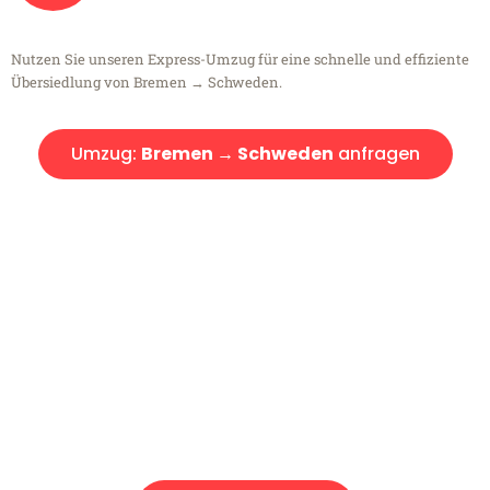
Nutzen Sie unseren Express-Umzug für eine schnelle und effiziente
Übersiedlung von Bremen → Schweden.
Umzug:
Bremen → Schweden
anfragen
Kostenlose Beratung!
Sie haben Fragen?
Sie haben Fragen zu Ihrem Transport oder benötigen eine Beratung
bezüglich Ihres Umzug?
Rufen Sie uns gerne an, unser Team aus Experten freut sich, Ihnen
kostenlos weiterzuhelfen!