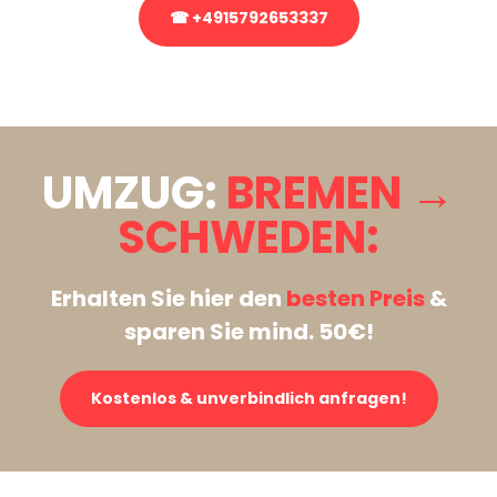
☎ +4915792653337
Stattdessen eine unverbindliche Anfrage senden
UMZUG:
BREMEN →
SCHWEDEN:
Erhalten Sie hier den
besten Preis
&
sparen Sie mind. 50€!
Kostenlos & unverbindlich anfragen!