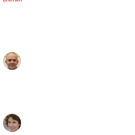
"Erste Klasse! Ein großes Dankeschön
an das gesamte Team von Ernst
Umzugsservice für ihren
außergewöhnlichen Service!"
Frederik F.
Umzug in Bremen
"Besser hätte ich mir den Umzug von
Bremen nach Wien nicht vorstellen
können - DANKE!"
Maria W
Umzug von Bremen nach Wien