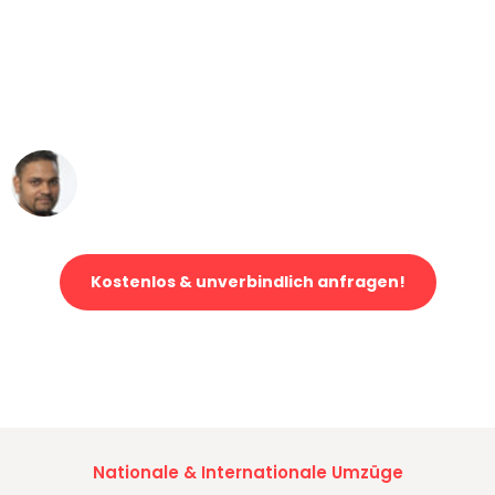
"Mein Klavier kam in unter 24 Stunden
ohne einen Kratzer an - ein
erstklassiger Service!"
Ümit Y.
Klaviertransport in Bremen
Kostenlos & unverbindlich anfragen!
Jetzt anfragen und der nächste glückliche Kunde werden. Alle
Umzugsanfragen sind zu
100% kostenlos & unverbindlich!
Nationale & Internationale Umzüge