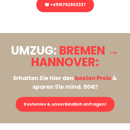
☎ +4915792653337
Stattdessen eine unverbindliche Anfrage senden
UMZUG:
BREMEN →
HANNOVER:
Erhalten Sie hier den
besten Preis
&
sparen Sie mind. 50€!
Kostenlos & unverbindlich anfragen!