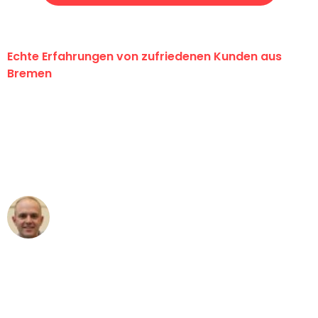
Echte Erfahrungen von zufriedenen Kunden aus
Bremen
"Erste Klasse! Ein großes Dankeschön
an das gesamte Team von Ernst
Umzugsservice für ihren
außergewöhnlichen Service!"
Frederik F.
Umzug in Bremen
"Besser hätte ich mir den Umzug von
Bremen nach Wien nicht vorstellen
können - DANKE!"