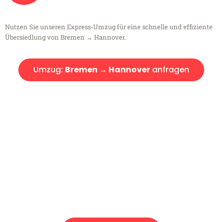
Nutzen Sie unseren Express-Umzug für eine schnelle und effiziente
Übersiedlung von Bremen → Hannover.
Umzug:
Bremen → Hannover
anfragen
Kostenlose Beratung!
Sie haben Fragen?
Sie haben Fragen zu Ihrem Transport oder benötigen eine Beratung
bezüglich Ihres Umzug?
Rufen Sie uns gerne an, unser Team aus Experten freut sich, Ihnen
kostenlos weiterzuhelfen!