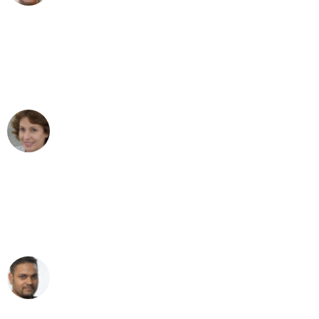
"Besser hätte ich mir den Umzug von
Bremen nach Wien nicht vorstellen
können - DANKE!"
Maria W
Umzug von Bremen nach Wien
"Mein Klavier kam in unter 24 Stunden
ohne einen Kratzer an - ein
erstklassiger Service!"
Ümit Y.
Klaviertransport in Bremen