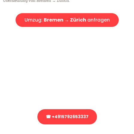
Übersiedlung von Bremen → Zürich.
Umzug:
Bremen → Zürich
anfragen
Kostenlose Beratung!
Sie haben Fragen?
Sie haben Fragen zu Ihrem Transport oder benötigen eine Beratung
bezüglich Ihres Umzug?
Rufen Sie uns gerne an, unser Team aus Experten freut sich, Ihnen
kostenlos weiterzuhelfen!
☎ +4915792653337
Stattdessen eine unverbindliche Anfrage senden