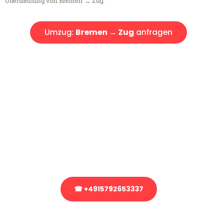
Übersiedlung von Bremen → Zug.
Umzug:
Bremen → Zug
anfragen
Kostenlose Beratung!
Sie haben Fragen?
Sie haben Fragen zu Ihrem Transport oder benötigen eine Beratung
bezüglich Ihres Umzug?
Rufen Sie uns gerne an, unser Team aus Experten freut sich, Ihnen
kostenlos weiterzuhelfen!
☎ +4915792653337
Stattdessen eine unverbindliche Anfrage senden