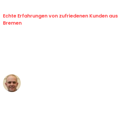
Echte Erfahrungen von zufriedenen Kunden aus
Bremen
"Erste Klasse! Ein großes Dankeschön
an das gesamte Team von Ernst
Umzugsservice für ihren
außergewöhnlichen Service!"
Frederik F.
Umzug in Bremen
"Besser hätte ich mir den Umzug von
Bremen nach Wien nicht vorstellen
können - DANKE!"