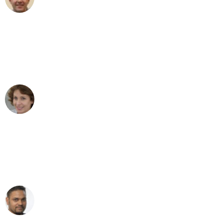
Umzug in Bremen
"Besser hätte ich mir den Umzug von
Bremen nach Wien nicht vorstellen
können - DANKE!"
Maria W
Umzug von Bremen nach Wien
"Mein Klavier kam in unter 24 Stunden
ohne einen Kratzer an - ein
erstklassiger Service!"
Ümit Y.
Klaviertransport in Bremen