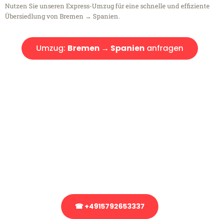
Nutzen Sie unseren Express-Umzug für eine schnelle und effiziente
Übersiedlung von Bremen → Spanien.
Umzug:
Bremen → Spanien
anfragen
Kostenlose Beratung!
Sie haben Fragen?
Sie haben Fragen zu Ihrem Transport oder benötigen eine Beratung
bezüglich Ihres Umzug?
Rufen Sie uns gerne an, unser Team aus Experten freut sich, Ihnen
kostenlos weiterzuhelfen!
☎ +4915792653337