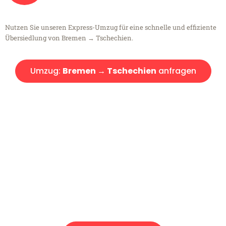
Nutzen Sie unseren Express-Umzug für eine schnelle und effiziente
Übersiedlung von Bremen → Tschechien.
Umzug:
Bremen → Tschechien
anfragen
Kostenlose Beratung!
Sie haben Fragen?
Sie haben Fragen zu Ihrem Transport oder benötigen eine Beratung
bezüglich Ihres Umzug?
Rufen Sie uns gerne an, unser Team aus Experten freut sich, Ihnen
kostenlos weiterzuhelfen!