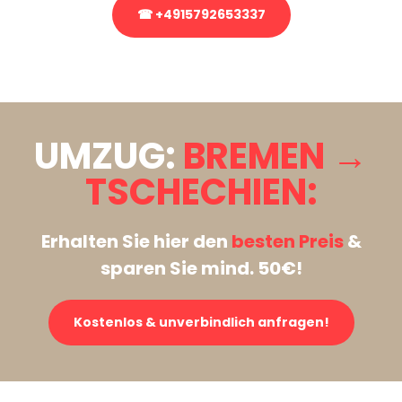
☎ +4915792653337
Stattdessen eine unverbindliche Anfrage senden
UMZUG:
BREMEN →
TSCHECHIEN:
Erhalten Sie hier den
besten Preis
&
sparen Sie mind. 50€!
Kostenlos & unverbindlich anfragen!