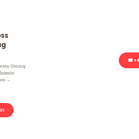
Sie haben Fragen zu Ihrem
Beratung bezüglich Ihres
Rufen Sie uns gerne an, un
ess
Ihnen kostenlos weiterzuh
ug
☎ +4
xpress-Umzug
fiziente
Stattdessen eine u
men →
en