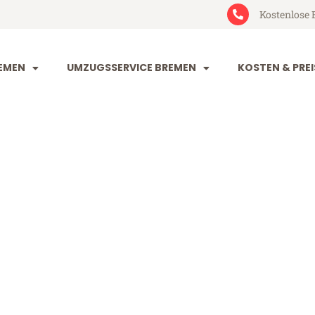
Kostenlose 
EMEN
UMZUGSSERVICE BREMEN
KOSTEN & PREI
 Lappeenrant
eenranta (ab 199€)