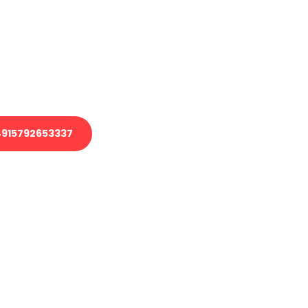
 Transport oder benötigen eine
 Umzug?
ser Team aus Experten freut sich,
elfen!
915792653337
nverbindliche Anfrage senden