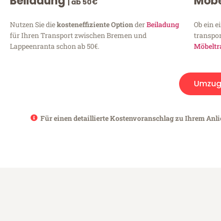
Beiladung
Möbe
| ab 50€
Nutzen Sie die
kosteneffiziente Option
der
Beiladung
Ob ein e
für Ihren Transport zwischen Bremen und
transpor
Lappeenranta schon ab 50€.
Möbeltr
Umzug
Für einen detaillierte Kostenvoranschlag zu Ihrem Anl