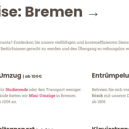
ise: Bremen →
ta? Entdecken Sie unsere vielfältigen und kosteneffizienten Dienst
n Bedürfnissen gerecht zu werden und den Übergang so reibungslos wi
 Umzug
Entrümpel
| ab 100€
für
Studierende
oder den Transport weniger
Befreien Sie sich 
ände bieten wir
Mini-Umzüge
in Bremen
frisch
mit unserer 
 100€ an.
ab 150€.