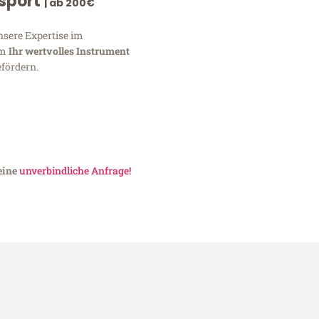
nsport
| ab 200€
nsere Expertise im
um
Ihr wertvolles Instrument
fördern.
 eine
unverbindliche Anfrage!