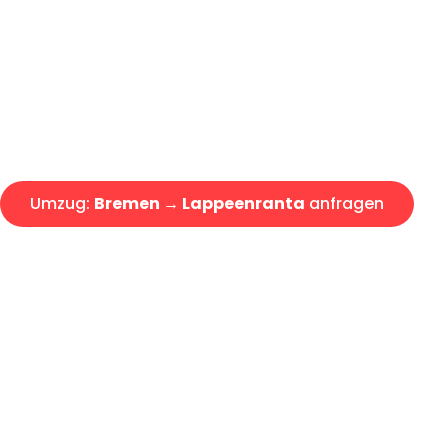
Express-Abwicklung in unter 2
Über 15 Jahre Erfahrung mit 
Angebot erhalten in unter 30 
Umzug:
Bremen → Lappeenranta
anfragen
Alle Umzugsanfragen sind zu 100% kostenlos & unverbind