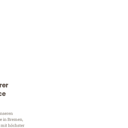
rer
Kostenlose Beratung!
ce
Sie 
Frag
unseren
e in Bremen,
 mit höchster