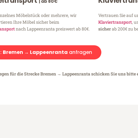
ltransport
Klaviertra
| ab 80€
inzelnes Möbelstück oder mehrere, wir
Vertrauen Sie auf u
tieren Ihre Möbel sicher beim
Klaviertransport
, 
ansport
nach Lappeenranta preiswert ab 80€.
sicher
ab 200€ zu be
:
Bremen → Lappeenranta
anfragen
iegen für die Strecke Bremen → Lappeenranta schicken Sie uns bitte