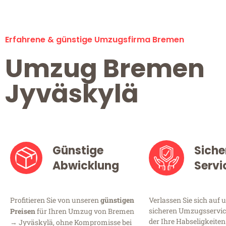
Erfahrene & günstige Umzugsfirma Bremen
Umzug Bremen
Jyväskylä
Günstige
Siche
Abwicklung
Servi
Profitieren Sie von unseren
günstigen
Verlassen Sie sich auf 
sicheren Umzugsservic
Preisen
für Ihren Umzug von Bremen
der Ihre Habseligkeiten
→ Jyväskylä, ohne Kompromisse bei