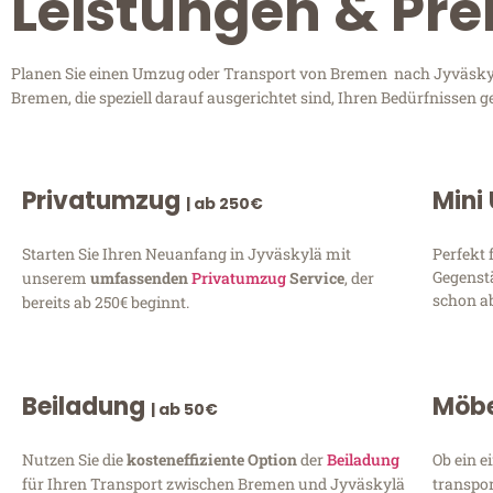
Leistungen & Pre
Planen Sie einen Umzug oder Transport von Bremen nach Jyväskylä?
Bremen, die speziell darauf ausgerichtet sind, Ihren Bedürfnissen 
Privatumzug
Mini
| ab 250€
Starten Sie Ihren Neuanfang in Jyväskylä mit
Perfekt 
Gegenst
unserem
umfassenden
Privatumzug
Service
, der
schon ab
bereits ab 250€ beginnt.
Beiladung
Möbe
| ab 50€
Nutzen Sie die
kosteneffiziente Option
der
Beiladung
Ob ein e
für Ihren Transport zwischen Bremen und Jyväskylä
transpor