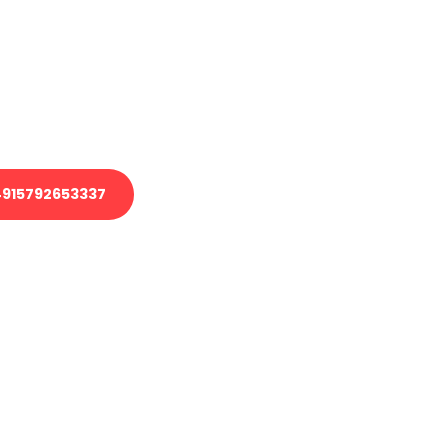
 Transport oder benötigen eine
 Umzug?
ser Team aus Experten freut sich,
elfen!
915792653337
nverbindliche Anfrage senden