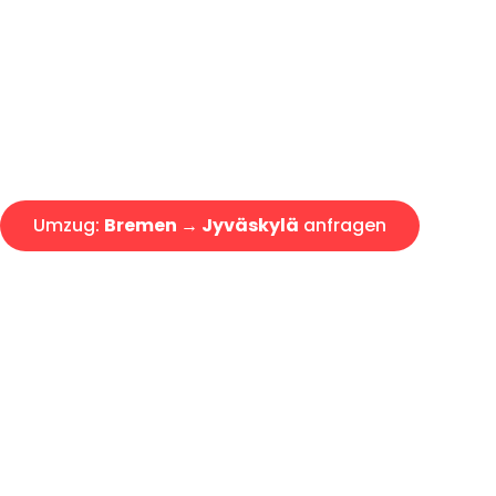
Express-Abwicklung in unter 2
Über 15 Jahre Erfahrung mit 
Angebot erhalten in unter 30 
Umzug:
Bremen → Jyväskylä
anfragen
Alle Umzugsanfragen sind zu 100% kostenlos & unverbind