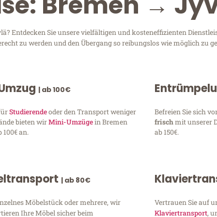
ise: Bremen → Jy
 Entdecken Sie unsere vielfältigen und kosteneffizienten Dienstle
gerecht zu werden und den Übergang so reibungslos wie möglich zu ge
 Umzug
Entrümpel
| ab 100€
für
Studierende
oder den Transport weniger
Befreien Sie sich 
ände bieten wir
Mini-Umzüge
in Bremen
frisch
mit unserer 
 100€ an.
ab 150€.
ltransport
Klaviertra
| ab 80€
inzelnes Möbelstück oder mehrere, wir
Vertrauen Sie auf u
tieren Ihre Möbel sicher beim
Klaviertransport
, 