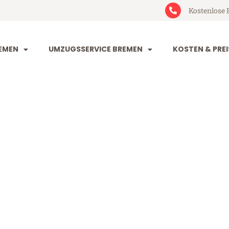
Kostenlose 
EMEN
UMZUGSSERVICE BREMEN
KOSTEN & PREI
 Jyväskylä
skylä (ab 199€)