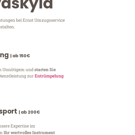
väskylä
istungen bei Ernst Umzugsservice
stalten.
ung
| ab 150€
von Unnötigem und
starten Sie
Dienstleistung zur
Entrümpelung
nsport
| ab 200€
nsere Expertise im
um
Ihr wertvolles Instrument