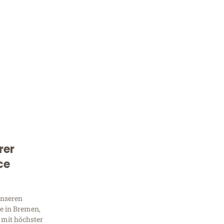
rer
Kostenlose Beratung!
ce
Sie 
Frag
unseren
e in Bremen,
 mit höchster