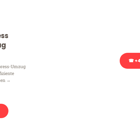
Sie haben Fragen zu Ihrem
Beratung bezüglich Ihres
Rufen Sie uns gerne an, un
ess
Ihnen kostenlos weiterzuh
ug
☎ +4
xpress-Umzug
fiziente
Stattdessen eine u
men →