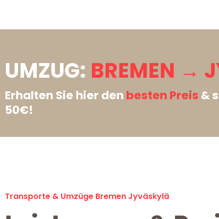
UMZUG:
BREMEN → J
Erhalten Sie hier den
besten Preis
& s
50€!
Transporte & Umzüge Bremen Jyväskylä