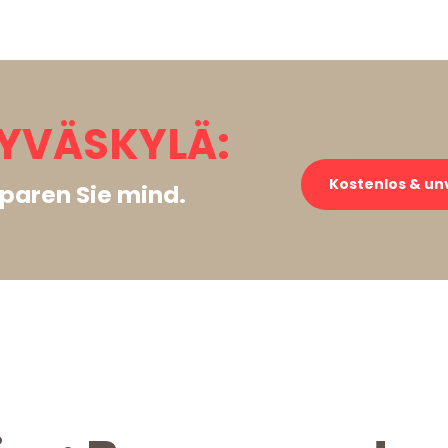
YVÄSKYLÄ:
Kostenlos & un
paren Sie mind.