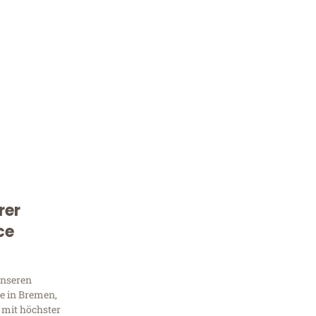
rer
Kostenlose Beratung!
ce
Sie 
Frag
unseren
e in Bremen,
 mit höchster