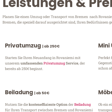
Leistungen & Pr
Planen Sie einen Umzug oder Transport von Bremen nach Rovaniemi
Bremen, die speziell darauf ausgerichtet sind, Ihren Bedürfnissen 
Privatumzug
Mini
| ab 250€
Starten Sie Ihren Neuanfang in Rovaniemi mit
Perfekt 
Gegenst
unserem
umfassenden
Privatumzug
Service
, der
schon ab
bereits ab 250€ beginnt.
Beiladung
Möbe
| ab 50€
Nutzen Sie die
kosteneffiziente Option
der
Beiladung
Ob ein e
für Ihren Transport zwischen Bremen und Rovaniemi
transpor