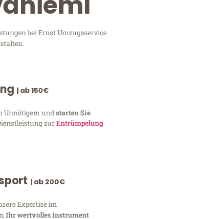
vaniemi
istungen bei Ernst Umzugsservice
stalten.
ung
| ab 150€
von Unnötigem und
starten Sie
Dienstleistung zur
Entrümpelung
nsport
| ab 200€
nsere Expertise im
um
Ihr wertvolles Instrument