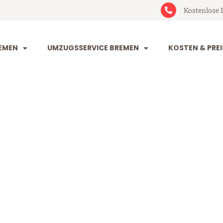
Kostenlose 
EMEN
UMZUGSSERVICE BREMEN
KOSTEN & PREI
n Rovaniemi
niemi (ab 199€)