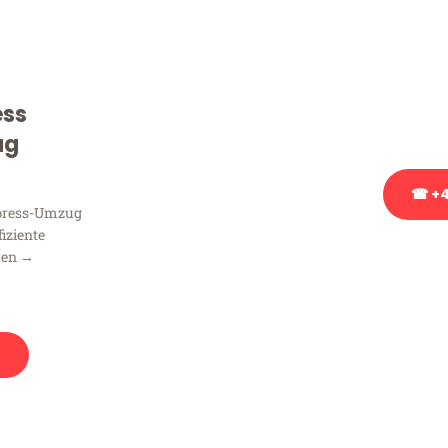
Sie haben Fragen zu Ihrem
Beratung bezüglich Ihres
Rufen Sie uns gerne an, un
ess
Ihnen kostenlos weiterzuh
ug
☎ +4
xpress-Umzug
fiziente
Stattdessen eine u
men →