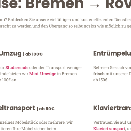
eise: Bremen → Ro
? Entdecken Sie unsere vielfältigen und kosteneffizienten Dienstle
gerecht zu werden und den Übergang so reibungslos wie möglich zu ge
 Umzug
Entrümpel
| ab 100€
für
Studierende
oder den Transport weniger
Befreien Sie sich 
ände bieten wir
Mini-Umzüge
in Bremen
frisch
mit unserer 
 100€ an.
ab 150€.
ltransport
Klaviertra
| ab 80€
inzelnes Möbelstück oder mehrere, wir
Vertrauen Sie auf u
tieren Ihre Möbel sicher beim
Klaviertransport
, 