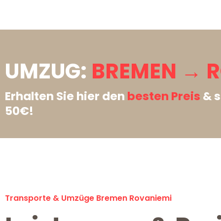
UMZUG:
BREMEN → R
Erhalten Sie hier den
besten Preis
& s
50€!
Transporte & Umzüge Bremen Rovaniemi