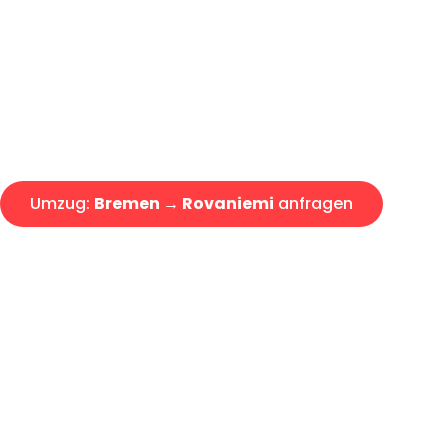
Express-Abwicklung in unter 2
Über 15 Jahre Erfahrung mit 
Angebot erhalten in unter 30 
Umzug:
Bremen → Rovaniemi
anfragen
Alle Umzugsanfragen sind zu 100% kostenlos & unverbind