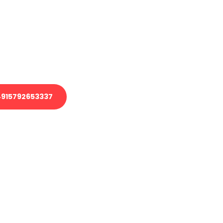
 Transport oder benötigen eine
 Umzug?
ser Team aus Experten freut sich,
elfen!
915792653337
nverbindliche Anfrage senden