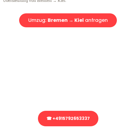
Übersiedlung von Bremen → Kiel.
Umzug:
Bremen → Kiel
anfragen
Kostenlose Beratung!
Sie haben Fragen?
Sie haben Fragen zu Ihrem Transport oder benötigen eine Beratung
bezüglich Ihres Umzug?
Rufen Sie uns gerne an, unser Team aus Experten freut sich, Ihnen
kostenlos weiterzuhelfen!
☎ +4915792653337
Stattdessen eine unverbindliche Anfrage senden