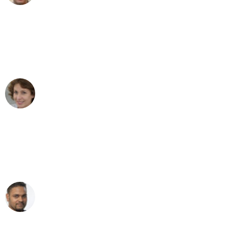
"Besser hätte ich mir den Umzug von
Bremen nach Wien nicht vorstellen
können - DANKE!"
Maria W
Umzug von Bremen nach Wien
"Mein Klavier kam in unter 24 Stunden
ohne einen Kratzer an - ein
erstklassiger Service!"
Ümit Y.
Klaviertransport in Bremen