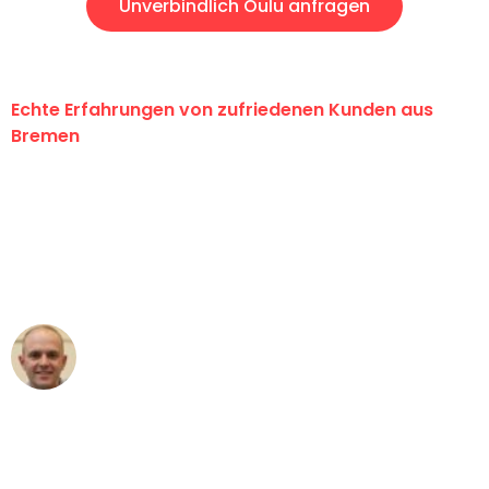
Unverbindlich Oulu anfragen
Echte Erfahrungen von zufriedenen Kunden aus
Bremen
"Erste Klasse! Ein großes Dankeschön
an das gesamte Team von Ernst
Umzugsservice für ihren
außergewöhnlichen Service!"
Frederik F.
Umzug in Bremen
"Besser hätte ich mir den Umzug von
Bremen nach Wien nicht vorstellen