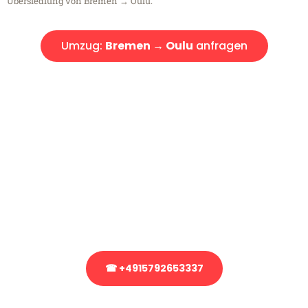
Übersiedlung von Bremen → Oulu.
Umzug:
Bremen → Oulu
anfragen
Kostenlose Beratung!
Sie haben Fragen?
Sie haben Fragen zu Ihrem Transport oder benötigen eine Beratung
bezüglich Ihres Umzug?
Rufen Sie uns gerne an, unser Team aus Experten freut sich, Ihnen
kostenlos weiterzuhelfen!
☎ +4915792653337
Stattdessen eine unverbindliche Anfrage senden