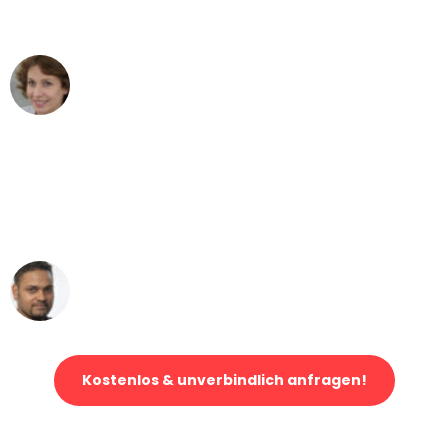
können - DANKE!"
Maria W
Umzug von Bremen nach Wien
"Mein Klavier kam in unter 24 Stunden
ohne einen Kratzer an - ein
erstklassiger Service!"
Ümit Y.
Klaviertransport in Bremen
Kostenlos & unverbindlich anfragen!
Jetzt anfragen und der nächste glückliche Kunde werden. Alle