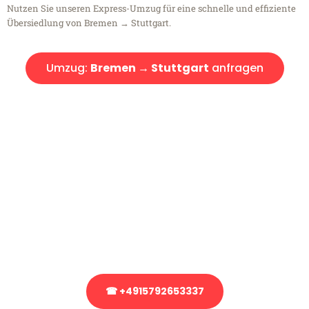
Nutzen Sie unseren Express-Umzug für eine schnelle und effiziente
Übersiedlung von Bremen → Stuttgart.
Umzug:
Bremen → Stuttgart
anfragen
Kostenlose Beratung!
Sie haben Fragen?
Sie haben Fragen zu Ihrem Transport oder benötigen eine Beratung
bezüglich Ihres Umzug?
Rufen Sie uns gerne an, unser Team aus Experten freut sich, Ihnen
kostenlos weiterzuhelfen!
☎ +4915792653337