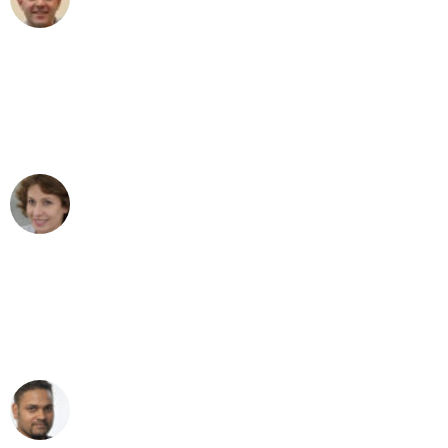
Umzug in Bremen
"Besser hätte ich mir den Umzug von
Bremen nach Wien nicht vorstellen
können - DANKE!"
Maria W
Umzug von Bremen nach Wien
"Mein Klavier kam in unter 24 Stunden
ohne einen Kratzer an - ein
erstklassiger Service!"
Ümit Y.
Klaviertransport in Bremen