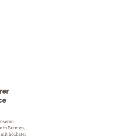
rer
Kostenlose Beratung!
ce
Sie 
Frag
unseren
e in Bremen,
 mit höchster