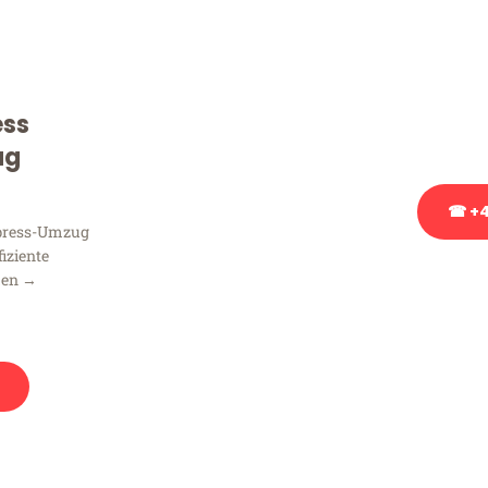
Sie haben Fragen zu Ihrem
Beratung bezüglich Ihres
Rufen Sie uns gerne an, un
ess
Ihnen kostenlos weiterzuh
ug
☎ +4
xpress-Umzug
fiziente
Stattdessen eine u
men →