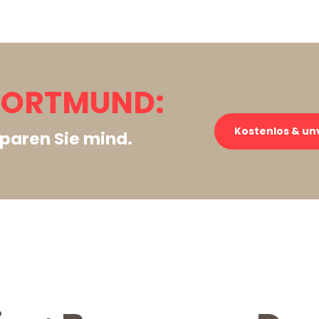
DORTMUND:
Kostenlos & un
paren Sie mind.