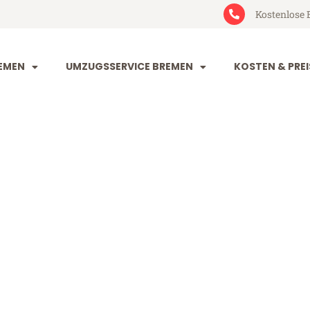
Kostenlose 
EMEN
UMZUGSSERVICE BREMEN
KOSTEN & PREI
n Dortmund
tmund (ab 199€)