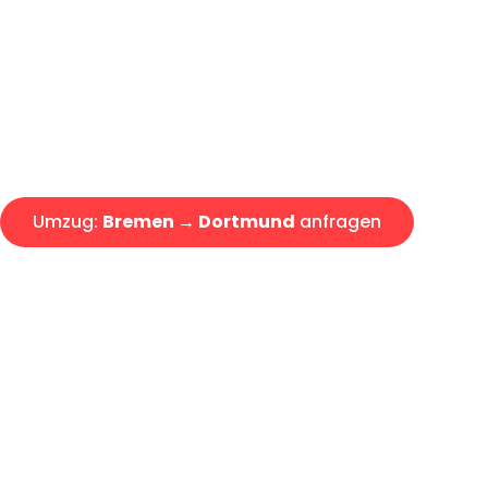
Express-Abwicklung in unter 2
Über 15 Jahre Erfahrung mit 
Angebot erhalten in unter 30 
Umzug:
Bremen → Dortmund
anfragen
Alle Umzugsanfragen sind zu 100% kostenlos & unverbind