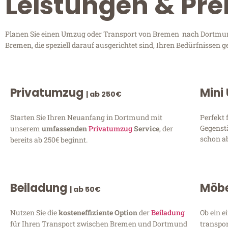
Leistungen & Pr
Planen Sie einen Umzug oder Transport von Bremen nach Dortmund?
Bremen, die speziell darauf ausgerichtet sind, Ihren Bedürfnissen 
Privatumzug
Mini
| ab 250€
Starten Sie Ihren Neuanfang in Dortmund mit
Perfekt 
Gegenst
unserem
umfassenden
Privatumzug
Service
, der
schon ab
bereits ab 250€ beginnt.
Beiladung
Möbe
| ab 50€
Nutzen Sie die
kosteneffiziente Option
der
Beiladung
Ob ein e
für Ihren Transport zwischen Bremen und Dortmund
transpor