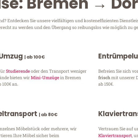
eise: Bremen → D
 Entdecken Sie unsere vielfältigen und kosteneffizienten Dienstle
gerecht zu werden und den Übergang so reibungslos wie möglich zu ge
 Umzug
Entrümpel
| ab 100€
für
Studierende
oder den Transport weniger
Befreien Sie sich 
ände bieten wir
Mini-Umzüge
in Bremen
frisch
mit unserer 
 100€ an.
ab 150€.
ltransport
Klaviertra
| ab 80€
inzelnes Möbelstück oder mehrere, wir
Vertrauen Sie auf u
tieren Ihre Möbel sicher beim
Klaviertransport
, 