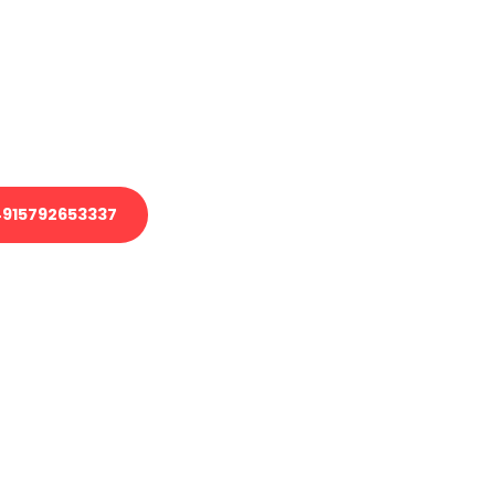
 Transport oder benötigen eine
 Umzug?
ser Team aus Experten freut sich,
elfen!
915792653337
nverbindliche Anfrage senden