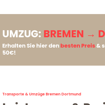
UMZUG:
BREMEN → 
Erhalten Sie hier den
besten Preis
& s
50€!
Transporte & Umzüge Bremen Dortmund