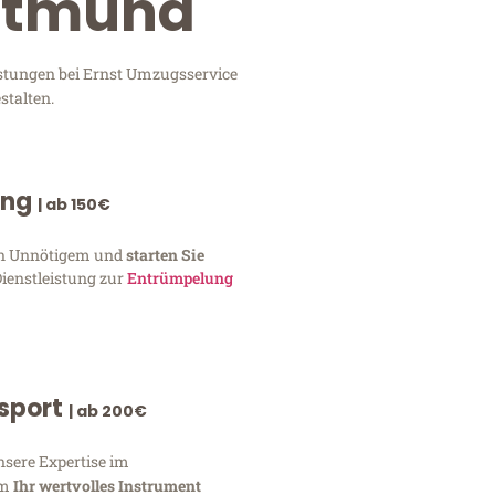
ortmund
istungen bei Ernst Umzugsservice
stalten.
ung
| ab 150€
von Unnötigem und
starten Sie
Dienstleistung zur
Entrümpelung
nsport
| ab 200€
nsere Expertise im
um
Ihr wertvolles Instrument