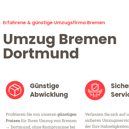
Erfahrene & günstige Umzugsfirma Bremen
Umzug Bremen
Dortmund
Günstige
Siche
Abwicklung
Servi
Profitieren Sie von unseren
günstigen
Verlassen Sie sich auf 
sicheren Umzugsservic
Preisen
für Ihren Umzug von Bremen
der Ihre Habseligkeiten
→ Dortmund, ohne Kompromisse bei