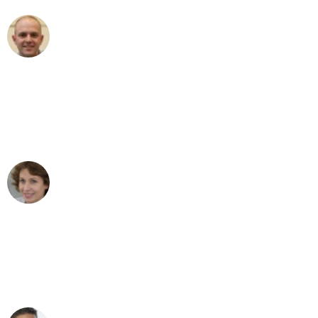
Frederik F.
Umzug in Bremen
"Besser hätte ich mir den Umzug von
Bremen nach Wien nicht vorstellen
können - DANKE!"
Maria W
Umzug von Bremen nach Wien
"Mein Klavier kam in unter 24 Stunden
ohne einen Kratzer an - ein
erstklassiger Service!"