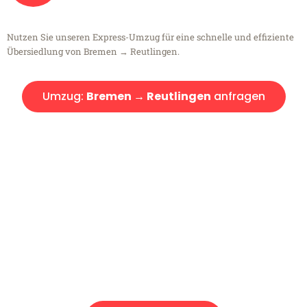
Nutzen Sie unseren Express-Umzug für eine schnelle und effiziente
Übersiedlung von Bremen → Reutlingen.
Umzug:
Bremen → Reutlingen
anfragen
Kostenlose Beratung!
Sie haben Fragen?
Sie haben Fragen zu Ihrem Transport oder benötigen eine Beratung
bezüglich Ihres Umzug?
Rufen Sie uns gerne an, unser Team aus Experten freut sich, Ihnen
kostenlos weiterzuhelfen!