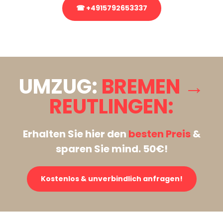
☎ +4915792653337
Stattdessen eine unverbindliche Anfrage senden
UMZUG:
BREMEN →
REUTLINGEN:
Erhalten Sie hier den
besten Preis
&
sparen Sie mind. 50€!
Kostenlos & unverbindlich anfragen!