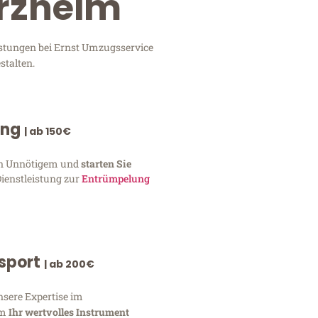
orzheim
istungen bei Ernst Umzugsservice
stalten.
ung
| ab 150€
von Unnötigem und
starten Sie
Dienstleistung zur
Entrümpelung
nsport
| ab 200€
nsere Expertise im
um
Ihr wertvolles Instrument