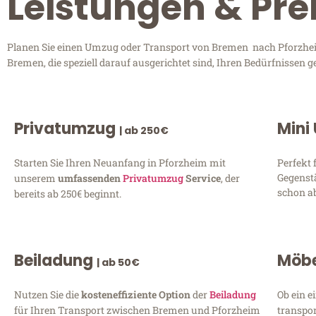
Leistungen & Pre
Planen Sie einen Umzug oder Transport von Bremen nach Pforzheim
Bremen, die speziell darauf ausgerichtet sind, Ihren Bedürfnissen 
Privatumzug
Mini
| ab 250€
Starten Sie Ihren Neuanfang in Pforzheim mit
Perfekt 
Gegenst
unserem
umfassenden
Privatumzug
Service
, der
schon ab
bereits ab 250€ beginnt.
Beiladung
Möbe
| ab 50€
Nutzen Sie die
kosteneffiziente Option
der
Beiladung
Ob ein e
für Ihren Transport zwischen Bremen und Pforzheim
transpor