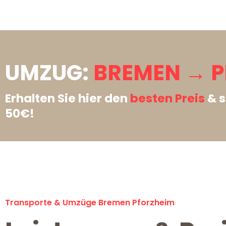
UMZUG:
BREMEN → P
Erhalten Sie hier den
besten Preis
& s
50€!
Transporte & Umzüge Bremen Pforzheim