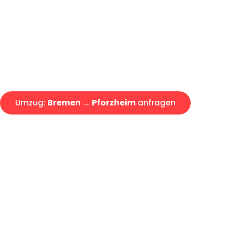
Express-Abwicklung in unter 2
Über 15 Jahre Erfahrung mit 
Angebot erhalten in unter 30 
Umzug:
Bremen → Pforzheim
anfragen
Alle Umzugsanfragen sind zu 100% kostenlos & unverbind