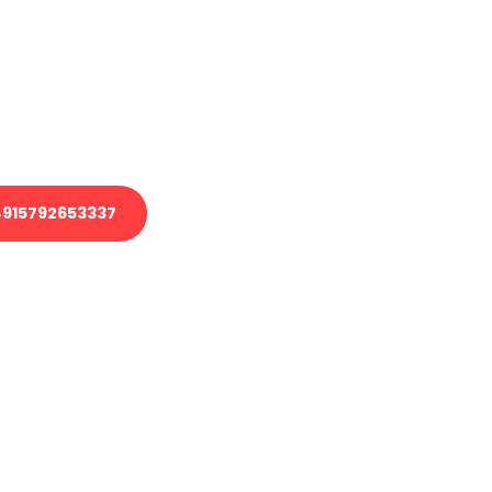
 Transport oder benötigen eine
 Umzug?
ser Team aus Experten freut sich,
elfen!
915792653337
nverbindliche Anfrage senden