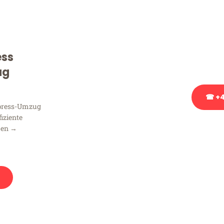
Sie haben Fragen zu Ihrem
Beratung bezüglich Ihres
Rufen Sie uns gerne an, un
ess
Ihnen kostenlos weiterzuh
ug
☎ +4
xpress-Umzug
fiziente
Stattdessen eine u
men →