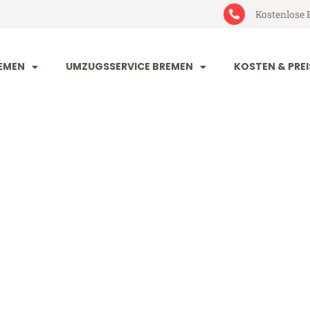
Kostenlose 
EMEN
UMZUGSSERVICE BREMEN
KOSTEN & PREI
 Pforzheim
zheim (ab 199€)