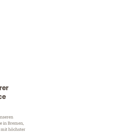
rer
Kostenlose Beratung!
ce
Sie 
Frag
unseren
e in Bremen,
 mit höchster