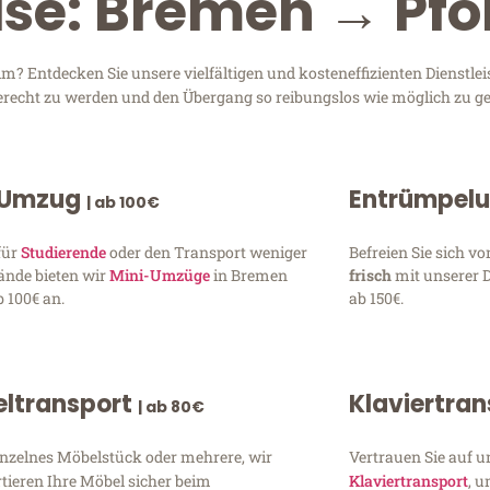
ise: Bremen → Pf
? Entdecken Sie unsere vielfältigen und kosteneffizienten Dienstle
gerecht zu werden und den Übergang so reibungslos wie möglich zu ge
 Umzug
Entrümpel
| ab 100€
für
Studierende
oder den Transport weniger
Befreien Sie sich 
ände bieten wir
Mini-Umzüge
in Bremen
frisch
mit unserer 
 100€ an.
ab 150€.
ltransport
Klaviertra
| ab 80€
inzelnes Möbelstück oder mehrere, wir
Vertrauen Sie auf u
tieren Ihre Möbel sicher beim
Klaviertransport
, 