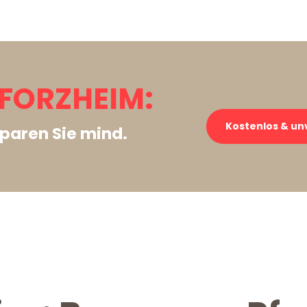
FORZHEIM:
Kostenlos & un
paren Sie mind.