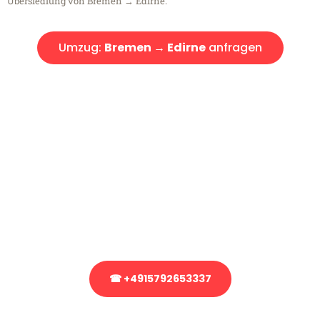
Übersiedlung von Bremen → Edirne.
Umzug:
Bremen → Edirne
anfragen
Kostenlose Beratung!
Sie haben Fragen?
Sie haben Fragen zu Ihrem Transport oder benötigen eine Beratung
bezüglich Ihres Umzug?
Rufen Sie uns gerne an, unser Team aus Experten freut sich, Ihnen
kostenlos weiterzuhelfen!
☎ +4915792653337
Stattdessen eine unverbindliche Anfrage senden