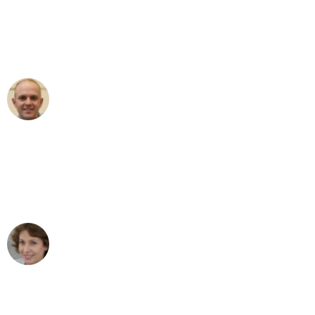
an das gesamte Team von Ernst
Umzugsservice für ihren
außergewöhnlichen Service!"
Frederik F.
Umzug in Bremen
"Besser hätte ich mir den Umzug von
Bremen nach Wien nicht vorstellen
können - DANKE!"
Maria W
Umzug von Bremen nach Wien
"Mein Klavier kam in unter 24 Stunden