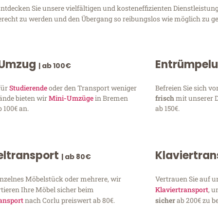
decken Sie unsere vielfältigen und kosteneffizienten Dienstleistun
gerecht zu werden und den Übergang so reibungslos wie möglich zu ge
 Umzug
Entrümpel
| ab 100€
für
Studierende
oder den Transport weniger
Befreien Sie sich 
ände bieten wir
Mini-Umzüge
in Bremen
frisch
mit unserer 
 100€ an.
ab 150€.
ltransport
Klaviertra
| ab 80€
inzelnes Möbelstück oder mehrere, wir
Vertrauen Sie auf u
tieren Ihre Möbel sicher beim
Klaviertransport
, 
ansport
nach Corlu preiswert ab 80€.
sicher
ab 200€ zu be