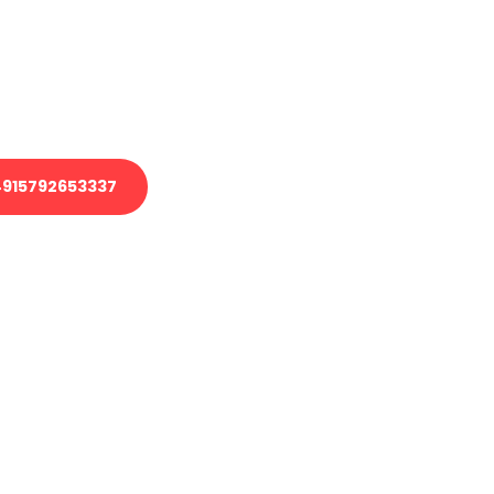
 Transport oder benötigen eine
 Umzug?
ser Team aus Experten freut sich,
elfen!
915792653337
nverbindliche Anfrage senden