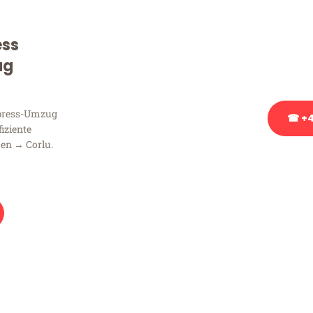
Sie haben Fragen zu Ihrem
Beratung bezüglich Ihres
ess
Rufen Sie uns gerne an, un
ug
Ihnen kostenlos weiterzuh
xpress-Umzug
☎ +4
fiziente
en → Corlu.
Stattdessen eine u