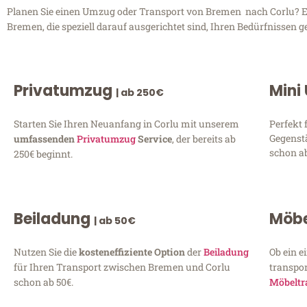
Planen Sie einen Umzug oder Transport von Bremen nach Corlu? Ent
Bremen, die speziell darauf ausgerichtet sind, Ihren Bedürfnissen 
Privatumzug
Mini
| ab 250€
Starten Sie Ihren Neuanfang in Corlu mit unserem
Perfekt 
Gegenst
umfassenden
Privatumzug
Service
, der bereits ab
schon ab
250€ beginnt.
Beiladung
Möbe
| ab 50€
Nutzen Sie die
kosteneffiziente Option
der
Beiladung
Ob ein e
für Ihren Transport zwischen Bremen und Corlu
transpor
schon ab 50€.
Möbeltr