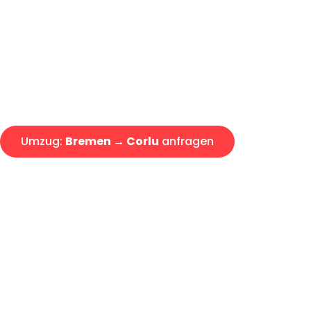
Express-Abwicklung in unter 2
Über 15 Jahre Erfahrung mit 
Angebot erhalten in unter 30 
Umzug:
Bremen → Corlu
anfragen
Alle Umzugsanfragen sind zu 100% kostenlos & unverbind