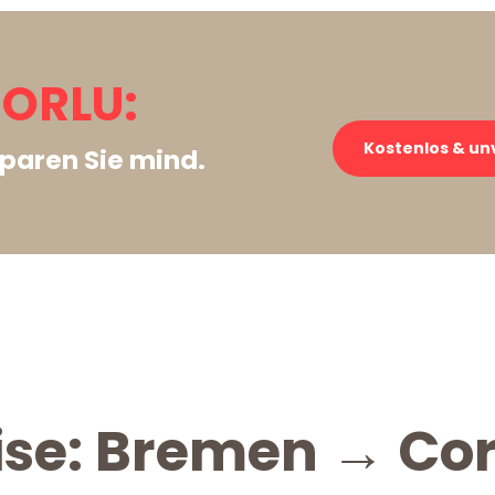
ORLU:
Kostenlos & un
paren Sie mind.
ise: Bremen → Cor