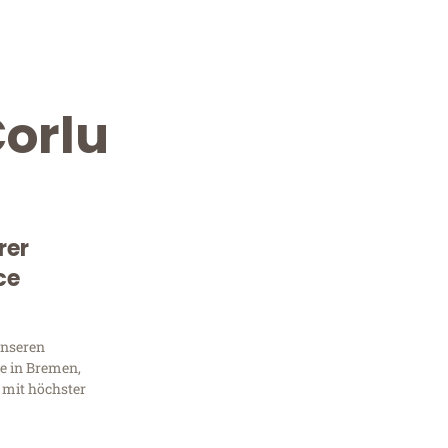
orlu
rer
ce
Kostenlose Beratung!
Sie 
unseren
e in Bremen,
Frag
 mit höchster