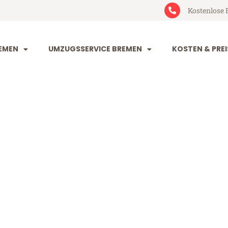
Kostenlose 
EMEN
UMZUGSSERVICE BREMEN
KOSTEN & PREI
 Corlu
u (ab 199€)