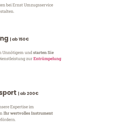
gen bei Ernst Umzugsservice
stalten.
ung
| ab 150€
von Unnötigem und
starten Sie
Dienstleistung zur
Entrümpelung
nsport
| ab 200€
nsere Expertise im
um
Ihr wertvolles Instrument
fördern.