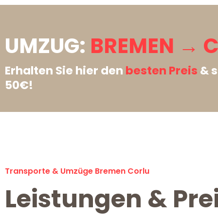
UMZUG:
BREMEN → C
Erhalten Sie hier den
besten Preis
& s
50€!
Transporte & Umzüge Bremen Corlu
Leistungen & Pre