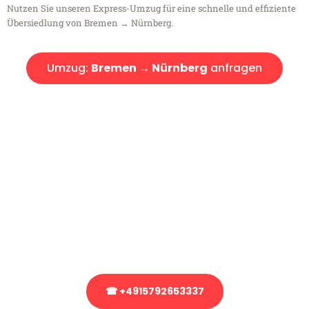
Nutzen Sie unseren Express-Umzug für eine schnelle und effiziente
Übersiedlung von Bremen → Nürnberg.
Umzug:
Bremen → Nürnberg
anfragen
Kostenlose Beratung!
Sie haben Fragen?
Sie haben Fragen zu Ihrem Transport oder benötigen eine Beratung
bezüglich Ihres Umzug?
Rufen Sie uns gerne an, unser Team aus Experten freut sich, Ihnen
kostenlos weiterzuhelfen!
☎ +4915792653337