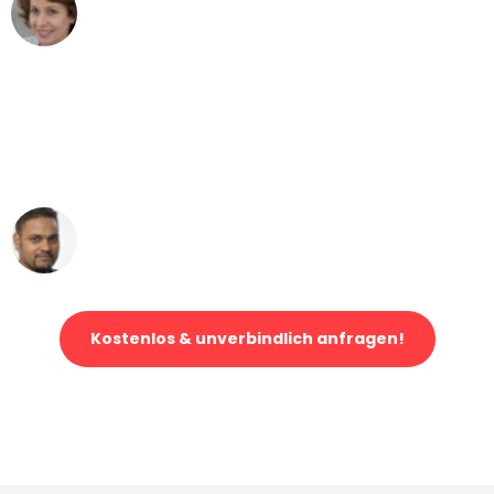
Maria W
Umzug von Bremen nach Wien
"Mein Klavier kam in unter 24 Stunden
ohne einen Kratzer an - ein
erstklassiger Service!"
Ümit Y.
Klaviertransport in Bremen
Kostenlos & unverbindlich anfragen!
Jetzt anfragen und der nächste glückliche Kunde werden. Alle
Umzugsanfragen sind zu
100% kostenlos & unverbindlich!