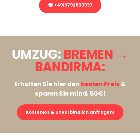
☎ +4915792653337
Stattdessen eine unverbindliche Anfrage senden
UMZUG:
BREMEN →
BANDIRMA:
Erhalten Sie hier den
besten Preis
&
sparen Sie mind. 50€!
Kostenlos & unverbindlich anfragen!