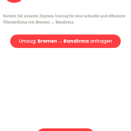
Nutzen Sie unseren Express-Umzug für eine schnelle und effiziente
Übersiedlung von Bremen → Bandirma.
Umzug:
Bremen → Bandirma
anfragen
Kostenlose Beratung!
Sie haben Fragen?
Sie haben Fragen zu Ihrem Transport oder benötigen eine Beratung
bezüglich Ihres Umzug?
Rufen Sie uns gerne an, unser Team aus Experten freut sich, Ihnen
kostenlos weiterzuhelfen!