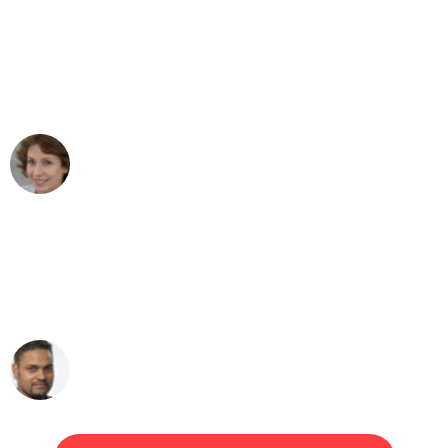
"Besser hätte ich mir den Umzug von
Bremen nach Wien nicht vorstellen
können - DANKE!"
Maria W
Umzug von Bremen nach Wien
"Mein Klavier kam in unter 24 Stunden
ohne einen Kratzer an - ein
erstklassiger Service!"
Ümit Y.
Klaviertransport in Bremen