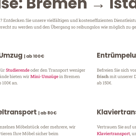
ise: Bremen → Ist
Entdecken Sie unsere vielfältigen und kosteneffizienten Dienstleis
gerecht zu werden und den Übergang so reibungslos wie möglich zu ge
 Umzug
Entrümpel
| ab 100€
für
Studierende
oder den Transport weniger
Befreien Sie sich 
ände bieten wir
Mini-Umzüge
in Bremen
frisch
mit unserer 
 100€ an.
ab 150€.
ltransport
Klaviertra
| ab 80€
inzelnes Möbelstück oder mehrere, wir
Vertrauen Sie auf u
tieren Ihre Möbel sicher beim
Klaviertransport
, 