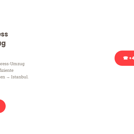
Sie haben Fragen zu Ihrem
Beratung bezüglich Ihres
Rufen Sie uns gerne an, un
ess
Ihnen kostenlos weiterzuh
ug
☎ +4
xpress-Umzug
fiziente
Stattdessen eine u
en → Istanbul.