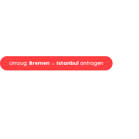
Express-Abwicklung in unter 2
Über 15 Jahre Erfahrung mit 
Angebot erhalten in unter 30 
Umzug:
Bremen → Istanbul
anfragen
Alle Umzugsanfragen sind zu 100% kostenlos & unverbind