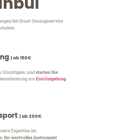
anbul
tungen bei Ernst Umzugsservice
stalten.
ung
| ab 150€
von Unnötigem und
starten Sie
Dienstleistung zur
Entrümpelung
nsport
| ab 200€
nsere Expertise im
um
Ihr wertvolles Instrument