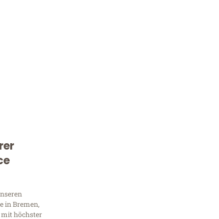
rer
Kostenlose Beratung!
ce
Sie 
Frag
unseren
e in Bremen,
 mit höchster