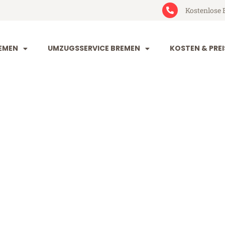
Kostenlose 
EMEN
UMZUGSSERVICE BREMEN
KOSTEN & PREI
 Istanbul
bul (ab 199€)