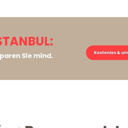
STANBUL:
Kostenlos & un
paren Sie mind.