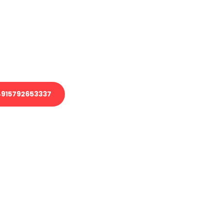
 Transport oder benötigen eine
 Umzug?
ser Team aus Experten freut sich,
elfen!
915792653337
nverbindliche Anfrage senden