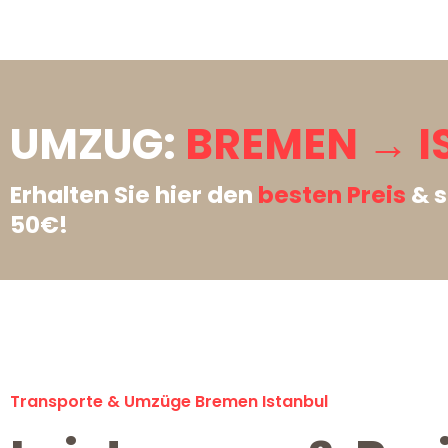
UMZUG:
BREMEN → I
Erhalten Sie hier den
besten Preis
& s
50€!
Transporte & Umzüge Bremen Istanbul