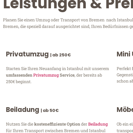
Leistungen & Pre
Planen Sie einen Umzug oder Transport von Bremen nach Istanbul? 
Bremen, die speziell darauf ausgerichtet sind, Ihren Bedürfnissen 
Privatumzug
Mini
| ab 250€
Starten Sie Ihren Neuanfang in Istanbul mit unserem
Perfekt 
Gegenst
umfassenden
Privatumzug
Service
, der bereits ab
schon ab
250€ beginnt.
Beiladung
Möbe
| ab 50€
Nutzen Sie die
kosteneffiziente Option
der
Beiladung
Ob ein e
für Ihren Transport zwischen Bremen und Istanbul
transpor