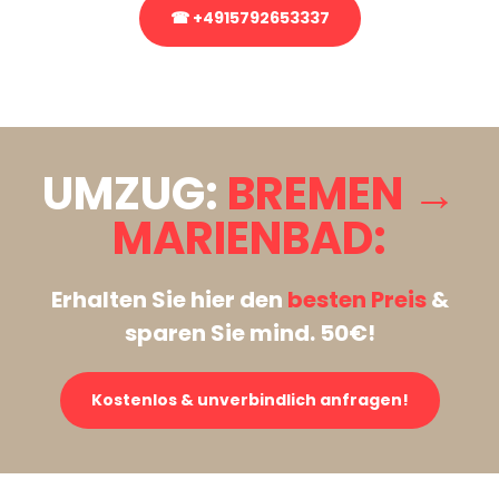
☎ +4915792653337
Stattdessen eine unverbindliche Anfrage senden
UMZUG:
BREMEN →
MARIENBAD:
Erhalten Sie hier den
besten Preis
&
sparen Sie mind. 50€!
Kostenlos & unverbindlich anfragen!