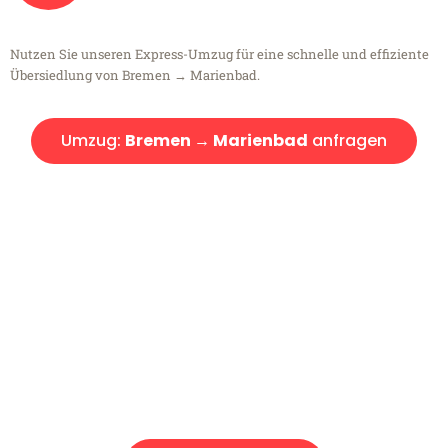
Nutzen Sie unseren Express-Umzug für eine schnelle und effiziente
Übersiedlung von Bremen → Marienbad.
Umzug:
Bremen → Marienbad
anfragen
Kostenlose Beratung!
Sie haben Fragen?
Sie haben Fragen zu Ihrem Transport oder benötigen eine Beratung
bezüglich Ihres Umzug?
Rufen Sie uns gerne an, unser Team aus Experten freut sich, Ihnen
kostenlos weiterzuhelfen!