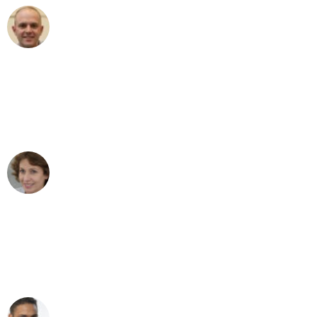
Frederik F.
Umzug in Bremen
"Besser hätte ich mir den Umzug von
Bremen nach Wien nicht vorstellen
können - DANKE!"
Maria W
Umzug von Bremen nach Wien
"Mein Klavier kam in unter 24 Stunden
ohne einen Kratzer an - ein
erstklassiger Service!"
Ümit Y.