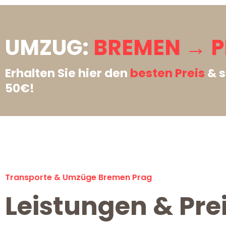
UMZUG:
BREMEN → P
Erhalten Sie hier den
besten Preis
& s
50€!
Transporte & Umzüge Bremen Prag
Leistungen & Pre