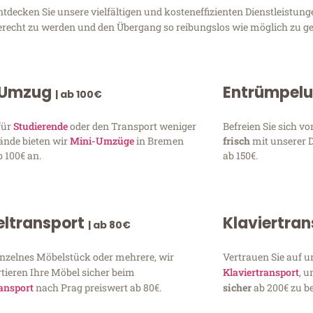
ecken Sie unsere vielfältigen und kosteneffizienten Dienstleistun
gerecht zu werden und den Übergang so reibungslos wie möglich zu ge
 Umzug
Entrümpel
| ab 100€
für
Studierende
oder den Transport weniger
Befreien Sie sich 
ände bieten wir
Mini-Umzüge
in Bremen
frisch
mit unserer 
 100€ an.
ab 150€.
ltransport
Klaviertra
| ab 80€
inzelnes Möbelstück oder mehrere, wir
Vertrauen Sie auf u
tieren Ihre Möbel sicher beim
Klaviertransport
, 
ansport
nach Prag preiswert ab 80€.
sicher
ab 200€ zu be