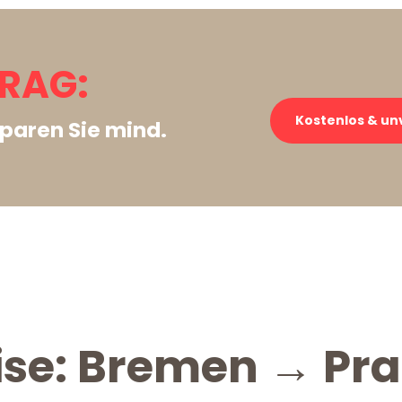
RAG:
Kostenlos & un
paren Sie mind.
ise: Bremen → Pr