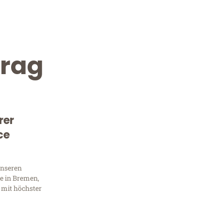
rag
rer
ce
Kostenlose Beratung!
Sie 
unseren
e in Bremen,
Frag
 mit höchster