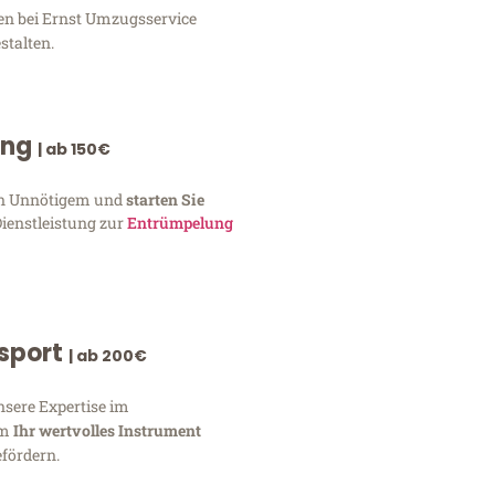
gen bei Ernst Umzugsservice
stalten.
ung
| ab 150€
von Unnötigem und
starten Sie
Dienstleistung zur
Entrümpelung
nsport
| ab 200€
nsere Expertise im
um
Ihr wertvolles Instrument
fördern.