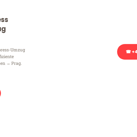
Sie haben Fragen zu Ihrem
Beratung bezüglich Ihres
ess
Rufen Sie uns gerne an, un
ug
Ihnen kostenlos weiterzuh
xpress-Umzug
☎ +4
fiziente
en → Prag.
Stattdessen eine u