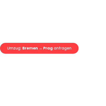
Express-Abwicklung in unter 2
Über 15 Jahre Erfahrung mit 
Angebot erhalten in unter 30 
Umzug:
Bremen → Prag
anfragen
Alle Umzugsanfragen sind zu 100% kostenlos & unverbind