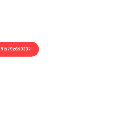
 Transport oder benötigen eine
 Umzug?
ser Team aus Experten freut sich,
elfen!
915792653337
nverbindliche Anfrage senden