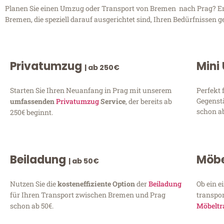
Planen Sie einen Umzug oder Transport von Bremen nach Prag? Entd
Bremen, die speziell darauf ausgerichtet sind, Ihren Bedürfnissen 
Privatumzug
Mini
| ab 250€
Starten Sie Ihren Neuanfang in Prag mit unserem
Perfekt 
Gegenst
umfassenden
Privatumzug
Service
, der bereits ab
schon ab
250€ beginnt.
Beiladung
Möbe
| ab 50€
Nutzen Sie die
kosteneffiziente Option
der
Beiladung
Ob ein e
für Ihren Transport zwischen Bremen und Prag
transpor
schon ab 50€.
Möbeltr