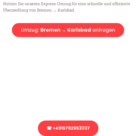
Nutzen Sie unseren Express-Umzug für eine schnelle und effiziente
Übersiedlung von Bremen → Karlsbad.
Umzug:
Bremen → Karlsbad
anfragen
Kostenlose Beratung!
Sie haben Fragen?
Sie haben Fragen zu Ihrem Transport oder benötigen eine Beratung
bezüglich Ihres Umzug?
Rufen Sie uns gerne an, unser Team aus Experten freut sich, Ihnen
kostenlos weiterzuhelfen!
☎ +4915792653337