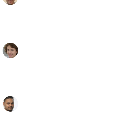
"Besser hätte ich mir den Umzug von
Bremen nach Wien nicht vorstellen
können - DANKE!"
Maria W
Umzug von Bremen nach Wien
"Mein Klavier kam in unter 24 Stunden
ohne einen Kratzer an - ein
erstklassiger Service!"
Ümit Y.
Klaviertransport in Bremen