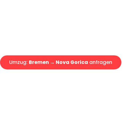
Express-Abwicklung in unter 2
Über 15 Jahre Erfahrung mit 
Angebot erhalten in unter 30 
Umzug:
Bremen → Nova Gorica
anfragen
Alle Umzugsanfragen sind zu 100% kostenlos & unverbind