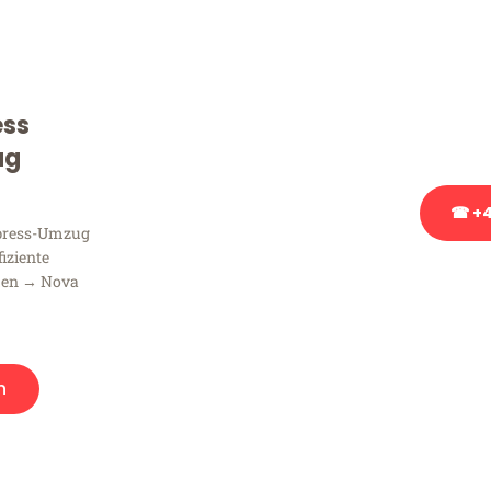
Sie haben Fragen zu Ihrem
Beratung bezüglich Ihres
Rufen Sie uns gerne an, un
ess
Ihnen kostenlos weiterzuh
ug
☎ +4
xpress-Umzug
fiziente
Stattdessen eine u
men → Nova
n