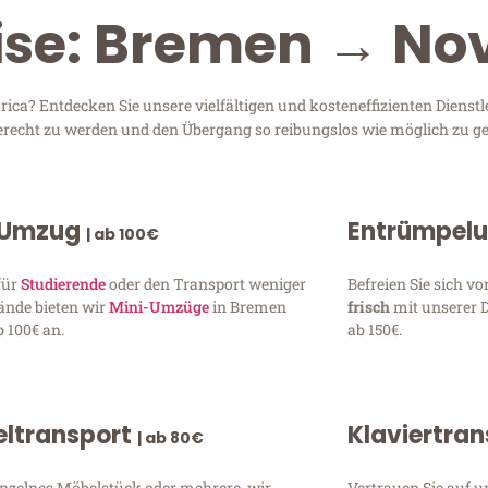
ise: Bremen → No
a? Entdecken Sie unsere vielfältigen und kosteneffizienten Dienst
gerecht zu werden und den Übergang so reibungslos wie möglich zu ge
 Umzug
Entrümpel
| ab 100€
für
Studierende
oder den Transport weniger
Befreien Sie sich 
ände bieten wir
Mini-Umzüge
in Bremen
frisch
mit unserer 
 100€ an.
ab 150€.
ltransport
Klaviertra
| ab 80€
inzelnes Möbelstück oder mehrere, wir
Vertrauen Sie auf u