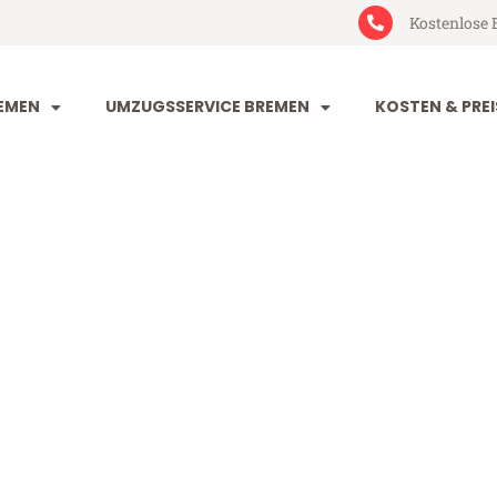
Kostenlose 
EMEN
UMZUGSSERVICE BREMEN
KOSTEN & PREI
 Nova Gorica
 Gorica (ab 199€)