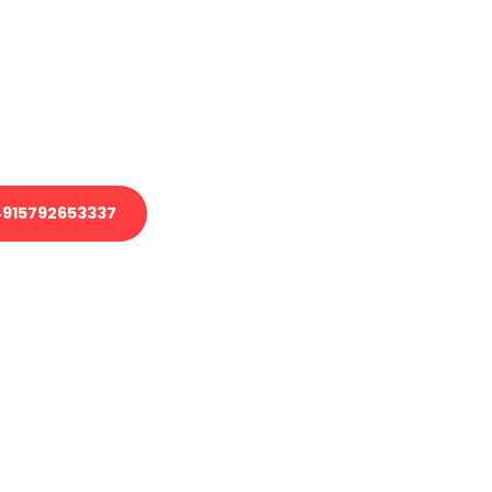
 Transport oder benötigen eine
 Umzug?
ser Team aus Experten freut sich,
elfen!
915792653337
nverbindliche Anfrage senden