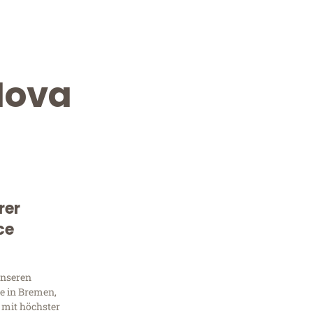
Nova
rer
Kostenlose Beratung!
ce
Sie 
Frag
unseren
e in Bremen,
 mit höchster