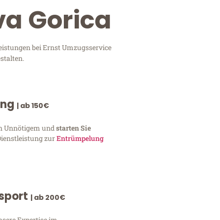
va Gorica
leistungen bei Ernst Umzugsservice
stalten.
ung
| ab 150€
von Unnötigem und
starten Sie
Dienstleistung zur
Entrümpelung
nsport
| ab 200€
nsere Expertise im