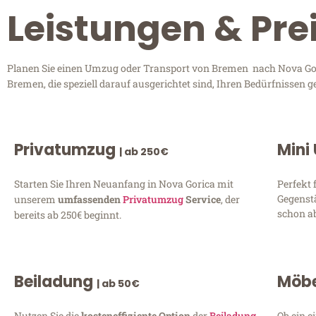
Leistungen & Pre
Planen Sie einen Umzug oder Transport von Bremen nach Nova Goric
Bremen, die speziell darauf ausgerichtet sind, Ihren Bedürfnissen 
Privatumzug
Mini
| ab 250€
Starten Sie Ihren Neuanfang in Nova Gorica mit
Perfekt 
Gegenst
unserem
umfassenden
Privatumzug
Service
, der
schon ab
bereits ab 250€ beginnt.
Beiladung
Möbe
| ab 50€
Nutzen Sie die
kosteneffiziente Option
der
Beiladung
Ob ein e