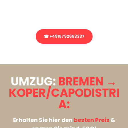
bezüglich Ihres Umzug?
Rufen Sie uns gerne an, unser Team aus Experten freut sich, Ihnen
kostenlos weiterzuhelfen!
☎ +4915792653337
Stattdessen eine unverbindliche Anfrage senden
UMZUG:
BREMEN →
KOPER/CAPODISTRI
A:
Erhalten Sie hier den
besten Preis
&