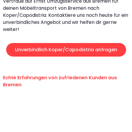
Vertraue auf Ernst Umzugsservice aus Bremen für
deinen Möbeltransport von Bremen nach
Koper/Capodistria. Kontaktiere uns noch heute für ein
unverbindliches Angebot und wir helfen dir gerne
weiter!
Unverbindlich Koper/Capodistria anfragen
Echte Erfahrungen von zufriedenen Kunden aus
Bremen
"Erste Klasse! Ein großes Dankeschön
an das gesamte Team von Ernst
Umzugsservice für ihren
außergewöhnlichen Service!"