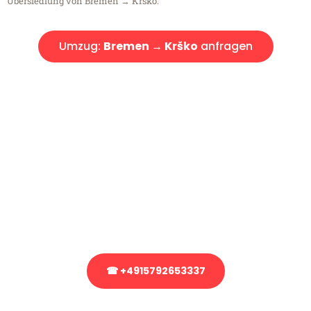
Übersiedlung von Bremen → Krško.
Umzug:
Bremen → Krško
anfragen
Kostenlose Beratung!
Sie haben Fragen?
Sie haben Fragen zu Ihrem Transport oder benötigen eine Beratung
bezüglich Ihres Umzug?
Rufen Sie uns gerne an, unser Team aus Experten freut sich, Ihnen
kostenlos weiterzuhelfen!
☎ +4915792653337
Stattdessen eine unverbindliche Anfrage senden