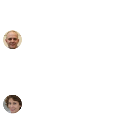
an das gesamte Team von Ernst
Umzugsservice für ihren
außergewöhnlichen Service!"
Frederik F.
Umzug in Bremen
"Besser hätte ich mir den Umzug von
Bremen nach Wien nicht vorstellen
können - DANKE!"
Maria W
Umzug von Bremen nach Wien
"Mein Klavier kam in unter 24 Stunden
ohne einen Kratzer an - ein