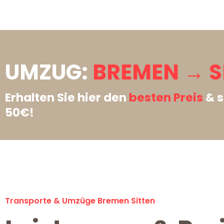
UMZUG:
BREMEN → S
Erhalten Sie hier den
besten Preis
& s
50€!
Transporte & Umzüge Bremen Sitten