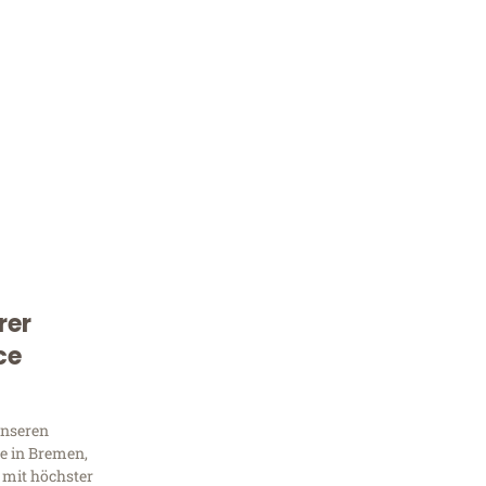
rer
Kostenlose Beratung!
ce
Sie 
Frag
unseren
e in Bremen,
 mit höchster