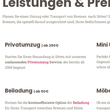
Leistungen & Pre
Planen Sie einen Umzug oder Transport von Bremen nach Sitten? En
Bremen, die speziell darauf ausgerichtet sind, Ihren Bedürfnissen 
Privatumzug
Mini
| ab 250€
Starten Sie Ihren Neuanfang in Sitten mit unserem
Perfekt 
Gegenst
umfassenden
Privatumzug
Service
, der bereits ab
schon ab
250€ beginnt.
Beiladung
Möbe
| ab 50€
Nutzen Sie die
kosteneffiziente Option
der
Beiladung
Ob ein e
für Ihren Transport zwischen Bremen und Sitten
transpor