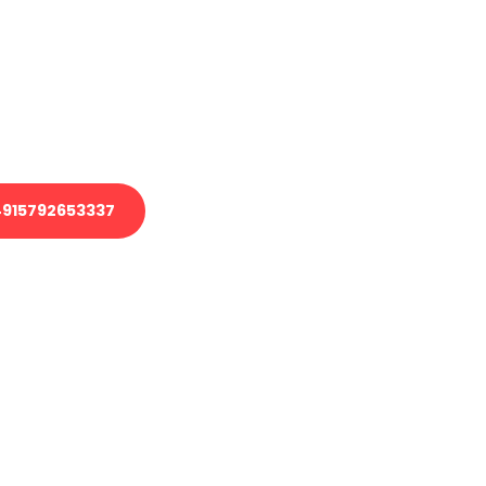
 Transport oder benötigen eine
 Umzug?
ser Team aus Experten freut sich,
elfen!
915792653337
nverbindliche Anfrage senden