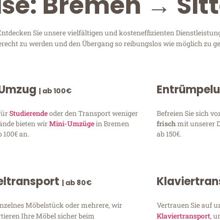
ise: Bremen → Sit
tdecken Sie unsere vielfältigen und kosteneffizienten Dienstleistu
gerecht zu werden und den Übergang so reibungslos wie möglich zu ge
 Umzug
Entrümpel
| ab 100€
für
Studierende
oder den Transport weniger
Befreien Sie sich 
ände bieten wir
Mini-Umzüge
in Bremen
frisch
mit unserer 
 100€ an.
ab 150€.
ltransport
Klaviertra
| ab 80€
inzelnes Möbelstück oder mehrere, wir
Vertrauen Sie auf u
tieren Ihre Möbel sicher beim
Klaviertransport
, 