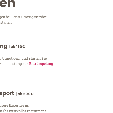
ten
ngen bei Ernst Umzugsservice
stalten.
ung
| ab 150€
von Unnötigem und
starten Sie
Dienstleistung zur
Entrümpelung
nsport
| ab 200€
nsere Expertise im
um
Ihr wertvolles Instrument