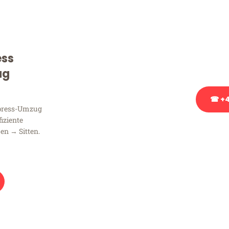
Sie haben Fragen zu Ihrem
Beratung bezüglich Ihres
Rufen Sie uns gerne an, un
ess
Ihnen kostenlos weiterzuh
ug
☎ +4
xpress-Umzug
fiziente
Stattdessen eine u
en → Sitten.