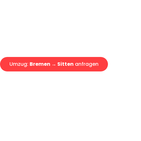
Express-Abwicklung in unter 2
Über 15 Jahre Erfahrung mit 
Angebot erhalten in unter 30 
Umzug:
Bremen → Sitten
anfragen
Alle Umzugsanfragen sind zu 100% kostenlos & unverbind