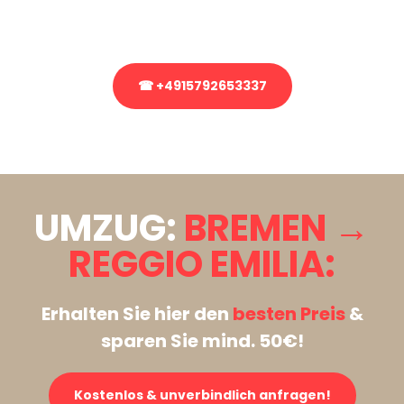
Rufen Sie uns gerne an, unser Team aus Experten freut sich, Ihnen
kostenlos weiterzuhelfen!
☎ +4915792653337
Stattdessen eine unverbindliche Anfrage senden
UMZUG:
BREMEN →
REGGIO EMILIA:
Erhalten Sie hier den
besten Preis
&
sparen Sie mind. 50€!
Kostenlos & unverbindlich anfragen!