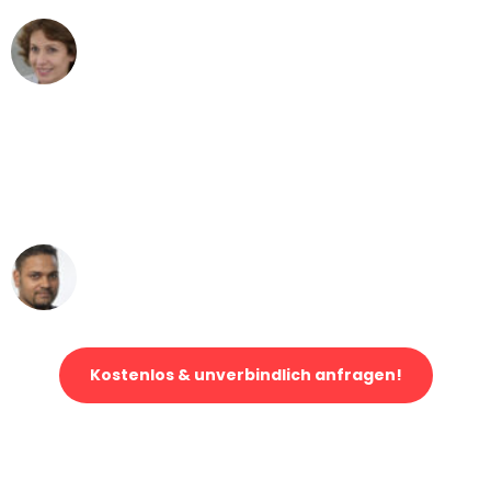
Maria W
Umzug von Bremen nach Wien
"Mein Klavier kam in unter 24 Stunden
ohne einen Kratzer an - ein
erstklassiger Service!"
Ümit Y.
Klaviertransport in Bremen
Kostenlos & unverbindlich anfragen!
Jetzt anfragen und der nächste glückliche Kunde werden. Alle
Umzugsanfragen sind zu
100% kostenlos & unverbindlich!