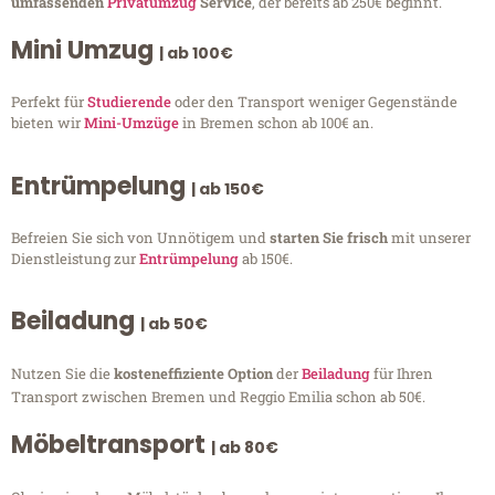
umfassenden
Privatumzug
Service
, der bereits ab 250€ beginnt.
Mini Umzug
| ab 100€
Perfekt für
Studierende
oder den Transport weniger Gegenstände
bieten wir
Mini-Umzüge
in Bremen schon ab 100€ an.
Entrümpelung
| ab 150€
Befreien Sie sich von Unnötigem und
starten Sie frisch
mit unserer
Dienstleistung zur
Entrümpelung
ab 150€.
Beiladung
| ab 50€
Nutzen Sie die
kosteneffiziente Option
der
Beiladung
für Ihren
Transport zwischen Bremen und Reggio Emilia schon ab 50€.
Möbeltransport
| ab 80€