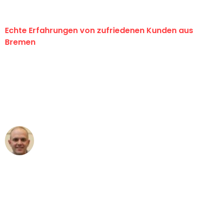
Echte Erfahrungen von zufriedenen Kunden aus
Bremen
"Erste Klasse! Ein großes Dankeschön
an das gesamte Team von Ernst
Umzugsservice für ihren
außergewöhnlichen Service!"
Frederik F.
Umzug in Bremen
"Besser hätte ich mir den Umzug von
Bremen nach Wien nicht vorstellen
können - DANKE!"