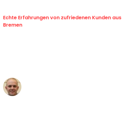
Echte Erfahrungen von zufriedenen Kunden aus
Bremen
"Erste Klasse! Ein großes Dankeschön
an das gesamte Team von Ernst
Umzugsservice für ihren
außergewöhnlichen Service!"
Frederik F.
Umzug in Bremen
"Besser hätte ich mir den Umzug von
Bremen nach Wien nicht vorstellen
können - DANKE!"