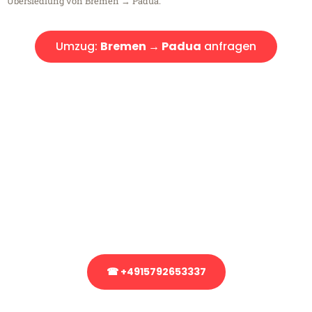
Übersiedlung von Bremen → Padua.
Umzug:
Bremen → Padua
anfragen
Kostenlose Beratung!
Sie haben Fragen?
Sie haben Fragen zu Ihrem Transport oder benötigen eine Beratung
bezüglich Ihres Umzug?
Rufen Sie uns gerne an, unser Team aus Experten freut sich, Ihnen
kostenlos weiterzuhelfen!
☎ +4915792653337
Stattdessen eine unverbindliche Anfrage senden