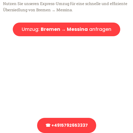
Nutzen Sie unseren Express-Umzug für eine schnelle und effiziente
Übersiedlung von Bremen → Messina.
Umzug:
Bremen → Messina
anfragen
Kostenlose Beratung!
Sie haben Fragen?
Sie haben Fragen zu Ihrem Transport oder benötigen eine Beratung
bezüglich Ihres Umzug?
Rufen Sie uns gerne an, unser Team aus Experten freut sich, Ihnen
kostenlos weiterzuhelfen!
☎ +4915792653337