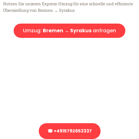
Nutzen Sie unseren Express-Umzug für eine schnelle und effiziente
Übersiedlung von Bremen → Syrakus.
Umzug:
Bremen → Syrakus
anfragen
Kostenlose Beratung!
Sie haben Fragen?
Sie haben Fragen zu Ihrem Transport oder benötigen eine Beratung
bezüglich Ihres Umzug?
Rufen Sie uns gerne an, unser Team aus Experten freut sich, Ihnen
kostenlos weiterzuhelfen!
☎ +4915792653337