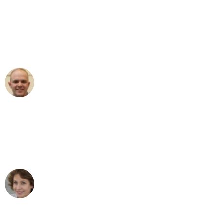
"Erste Klasse! Ein großes Dankeschön
an das gesamte Team von Ernst
Umzugsservice für ihren
außergewöhnlichen Service!"
Frederik F.
Umzug in Bremen
"Besser hätte ich mir den Umzug von
Bremen nach Wien nicht vorstellen
können - DANKE!"
Maria W
Umzug von Bremen nach Wien