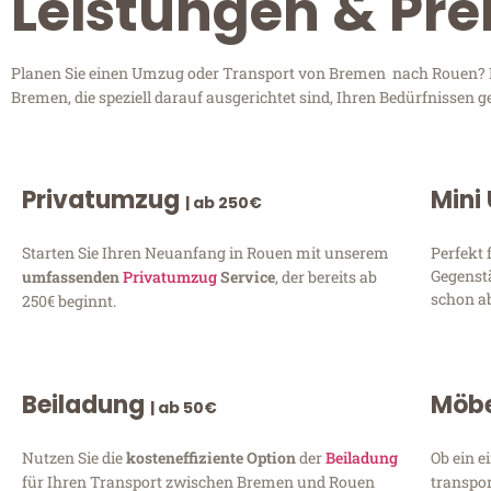
Leistungen & Pr
Planen Sie einen Umzug oder Transport von Bremen nach Rouen? En
Bremen, die speziell darauf ausgerichtet sind, Ihren Bedürfnissen 
Privatumzug
Mini
| ab 250€
Starten Sie Ihren Neuanfang in Rouen mit unserem
Perfekt 
Gegenst
umfassenden
Privatumzug
Service
, der bereits ab
schon ab
250€ beginnt.
Beiladung
Möbe
| ab 50€
Nutzen Sie die
kosteneffiziente Option
der
Beiladung
Ob ein e
für Ihren Transport zwischen Bremen und Rouen
transpor