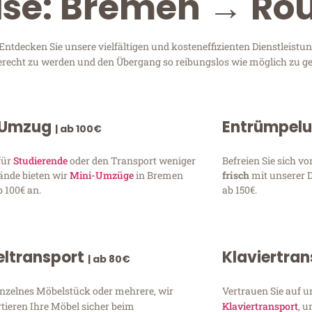
eise: Bremen → Ro
tdecken Sie unsere vielfältigen und kosteneffizienten Dienstleistu
gerecht zu werden und den Übergang so reibungslos wie möglich zu ge
 Umzug
Entrümpel
| ab 100€
für
Studierende
oder den Transport weniger
Befreien Sie sich 
ände bieten wir
Mini-Umzüge
in Bremen
frisch
mit unserer 
 100€ an.
ab 150€.
ltransport
Klaviertra
| ab 80€
inzelnes Möbelstück oder mehrere, wir
Vertrauen Sie auf u
tieren Ihre Möbel sicher beim
Klaviertransport
, 