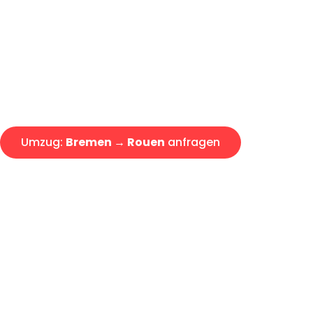
Express-Abwicklung in unter 2
Über 15 Jahre Erfahrung mit 
Angebot erhalten in unter 30 
Umzug:
Bremen → Rouen
anfragen
Alle Umzugsanfragen sind zu 100% kostenlos & unverbind