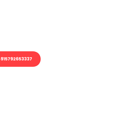
 Transport oder benötigen eine
 Umzug?
ser Team aus Experten freut sich,
elfen!
915792653337
nverbindliche Anfrage senden