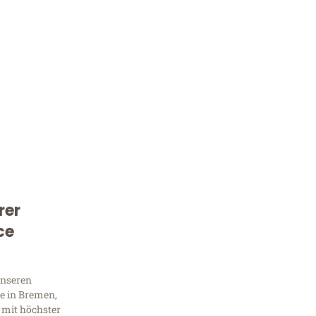
rer
Kostenlose Beratung!
ce
Sie 
Frag
unseren
e in Bremen,
 mit höchster