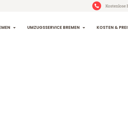
Kostenlose 
EMEN
UMZUGSSERVICE BREMEN
KOSTEN & PREI
n Rouen
n (ab 199€)