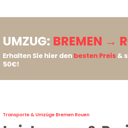
UMZUG:
BREMEN → R
Erhalten Sie hier den
besten Preis
& s
50€!
Transporte & Umzüge Bremen Rouen