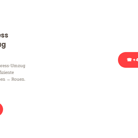
Sie haben Fragen zu Ihrem
Beratung bezüglich Ihres
Rufen Sie uns gerne an, un
ess
Ihnen kostenlos weiterzuh
ug
☎ +4
xpress-Umzug
fiziente
Stattdessen eine u
men → Rouen.