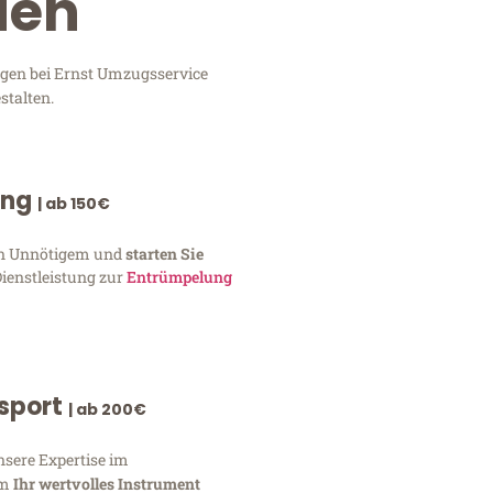
uen
ngen bei Ernst Umzugsservice
stalten.
ung
| ab 150€
von Unnötigem und
starten Sie
Dienstleistung zur
Entrümpelung
nsport
| ab 200€
nsere Expertise im
um
Ihr wertvolles Instrument