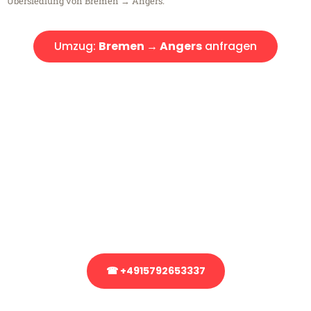
Übersiedlung von Bremen → Angers.
Umzug:
Bremen → Angers
anfragen
Kostenlose Beratung!
Sie haben Fragen?
Sie haben Fragen zu Ihrem Transport oder benötigen eine Beratung
bezüglich Ihres Umzug?
Rufen Sie uns gerne an, unser Team aus Experten freut sich, Ihnen
kostenlos weiterzuhelfen!
☎ +4915792653337
Stattdessen eine unverbindliche Anfrage senden