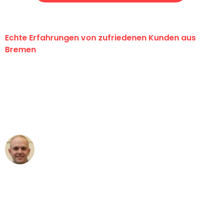
Echte Erfahrungen von zufriedenen Kunden aus
Bremen
"Erste Klasse! Ein großes Dankeschön
an das gesamte Team von Ernst
Umzugsservice für ihren
außergewöhnlichen Service!"
Frederik F.
Umzug in Bremen
"Besser hätte ich mir den Umzug von
Bremen nach Wien nicht vorstellen
können - DANKE!"