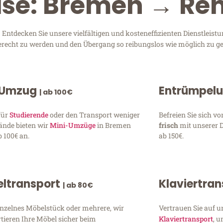
ise: Bremen → Re
tdecken Sie unsere vielfältigen und kosteneffizienten Dienstleist
gerecht zu werden und den Übergang so reibungslos wie möglich zu ge
 Umzug
Entrümpel
| ab 100€
für
Studierende
oder den Transport weniger
Befreien Sie sich 
ände bieten wir
Mini-Umzüge
in Bremen
frisch
mit unserer 
 100€ an.
ab 150€.
ltransport
Klaviertra
| ab 80€
inzelnes Möbelstück oder mehrere, wir
Vertrauen Sie auf u
tieren Ihre Möbel sicher beim
Klaviertransport
, 