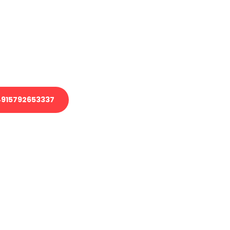
 Transport oder benötigen eine
 Umzug?
ser Team aus Experten freut sich,
elfen!
915792653337
nverbindliche Anfrage senden