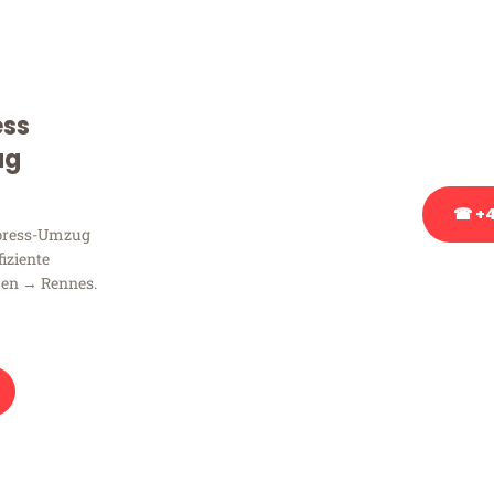
Sie haben Fragen zu Ihrem
Beratung bezüglich Ihres
Rufen Sie uns gerne an, un
ess
Ihnen kostenlos weiterzuh
ug
☎ +4
xpress-Umzug
fiziente
Stattdessen eine u
men → Rennes.