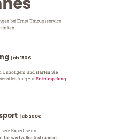
nnes
ungen bei Ernst Umzugsservice
stalten.
ung
| ab 150€
von Unnötigem und
starten Sie
Dienstleistung zur
Entrümpelung
nsport
| ab 200€
nsere Expertise im
um
Ihr wertvolles Instrument