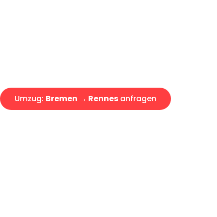
Express-Abwicklung in unter 2
Über 15 Jahre Erfahrung mit 
Angebot erhalten in unter 30 
Umzug:
Bremen → Rennes
anfragen
Alle Umzugsanfragen sind zu 100% kostenlos & unverbind