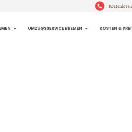
Kostenlose 
EMEN
UMZUGSSERVICE BREMEN
KOSTEN & PREI
n Rennes
es (ab 199€)