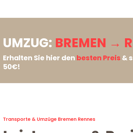
UMZUG:
BREMEN → R
Erhalten Sie hier den
besten Preis
& s
50€!
Transporte & Umzüge Bremen Rennes