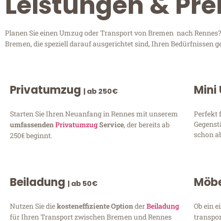
Leistungen & Pre
Planen Sie einen Umzug oder Transport von Bremen nach Rennes? En
Bremen, die speziell darauf ausgerichtet sind, Ihren Bedürfnissen 
Privatumzug
Mini
| ab 250€
Starten Sie Ihren Neuanfang in Rennes mit unserem
Perfekt 
Gegenst
umfassenden
Privatumzug
Service
, der bereits ab
schon ab
250€ beginnt.
Beiladung
Möbe
| ab 50€
Nutzen Sie die
kosteneffiziente Option
der
Beiladung
Ob ein e
für Ihren Transport zwischen Bremen und Rennes
transpor