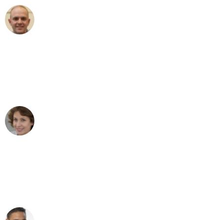
Frederik F.
Umzug in Bremen
"Besser hätte ich mir den Umzug von
Bremen nach Wien nicht vorstellen
können - DANKE!"
Maria W
Umzug von Bremen nach Wien
"Mein Klavier kam in unter 24 Stunden
ohne einen Kratzer an - ein
erstklassiger Service!"
Ümit Y.