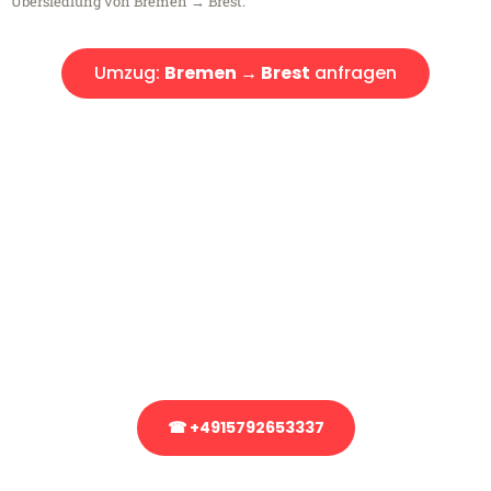
Übersiedlung von Bremen → Brest.
Umzug:
Bremen → Brest
anfragen
Kostenlose Beratung!
Sie haben Fragen?
Sie haben Fragen zu Ihrem Transport oder benötigen eine Beratung
bezüglich Ihres Umzug?
Rufen Sie uns gerne an, unser Team aus Experten freut sich, Ihnen
kostenlos weiterzuhelfen!
☎ +4915792653337
Stattdessen eine unverbindliche Anfrage senden