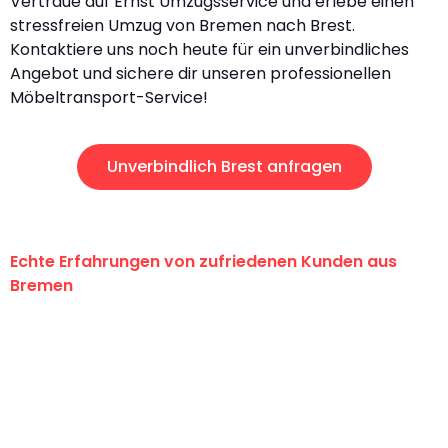
Vertraue auf Ernst Umzugsservice und erlebe einen
stressfreien Umzug von Bremen nach Brest.
Kontaktiere uns noch heute für ein unverbindliches
Angebot und sichere dir unseren professionellen
Möbeltransport-Service!
Unverbindlich Brest anfragen
Echte Erfahrungen von zufriedenen Kunden aus
Bremen
"Erste Klasse! Ein großes Dankeschön
an das gesamte Team von Ernst
Umzugsservice für ihren
außergewöhnlichen Service!"