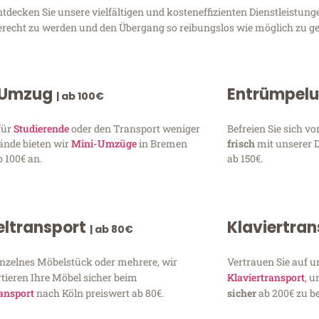
ecken Sie unsere vielfältigen und kosteneffizienten Dienstleistung
gerecht zu werden und den Übergang so reibungslos wie möglich zu ge
 Umzug
Entrümpel
| ab 100€
für
Studierende
oder den Transport weniger
Befreien Sie sich 
ände bieten wir
Mini-Umzüge
in Bremen
frisch
mit unserer 
 100€ an.
ab 150€.
ltransport
Klaviertra
| ab 80€
inzelnes Möbelstück oder mehrere, wir
Vertrauen Sie auf u
tieren Ihre Möbel sicher beim
Klaviertransport
, 
ansport
nach Köln preiswert ab 80€.
sicher
ab 200€ zu be