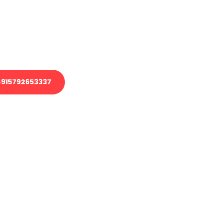
 Transport oder benötigen eine
 Umzug?
ser Team aus Experten freut sich,
elfen!
915792653337
nverbindliche Anfrage senden