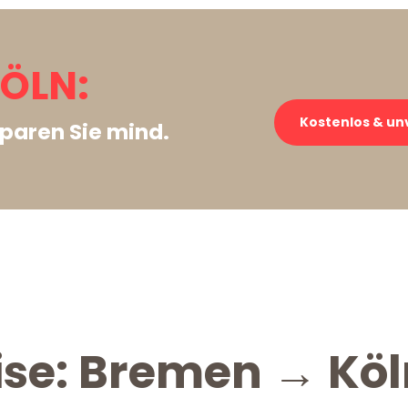
ÖLN:
Kostenlos & un
paren Sie mind.
ise: Bremen → Kö