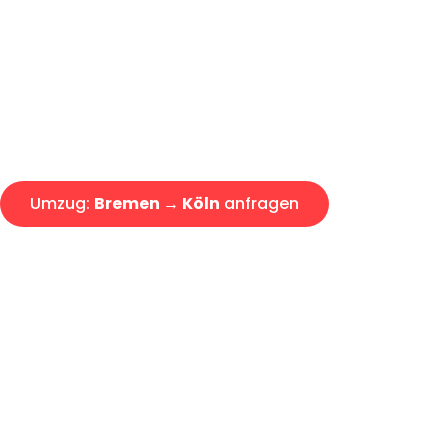
Express-Abwicklung in unter 2
Über 15 Jahre Erfahrung mit 
Angebot erhalten in unter 30 
Umzug:
Bremen → Köln
anfragen
Alle Umzugsanfragen sind zu 100% kostenlos & unverbind