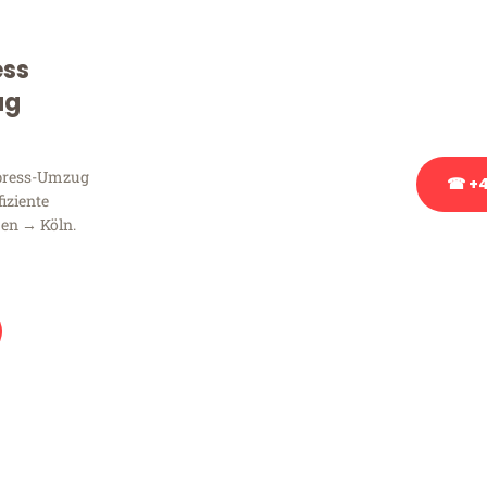
Sie haben Fragen zu Ihrem
Beratung bezüglich Ihres
ess
Rufen Sie uns gerne an, un
ug
Ihnen kostenlos weiterzuh
xpress-Umzug
☎ +4
fiziente
en → Köln.
Stattdessen eine u