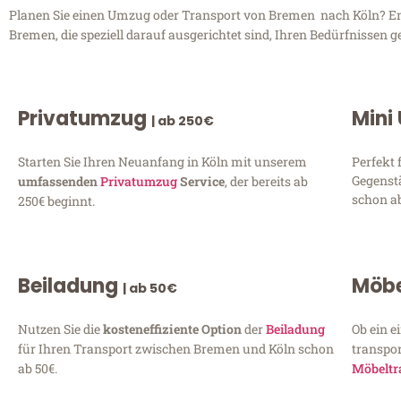
Planen Sie einen Umzug oder Transport von Bremen nach Köln? Entd
Bremen, die speziell darauf ausgerichtet sind, Ihren Bedürfnissen 
Privatumzug
Mini
| ab 250€
Starten Sie Ihren Neuanfang in Köln mit unserem
Perfekt 
Gegenst
umfassenden
Privatumzug
Service
, der bereits ab
schon ab
250€ beginnt.
Beiladung
Möbe
| ab 50€
Nutzen Sie die
kosteneffiziente Option
der
Beiladung
Ob ein e
für Ihren Transport zwischen Bremen und Köln schon
transpor
ab 50€.
Möbeltr