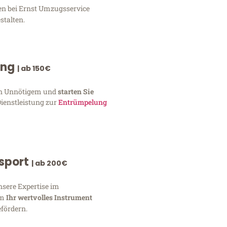
en bei Ernst Umzugsservice
stalten.
ung
| ab 150€
von Unnötigem und
starten Sie
Dienstleistung zur
Entrümpelung
nsport
| ab 200€
nsere Expertise im
um
Ihr wertvolles Instrument
fördern.