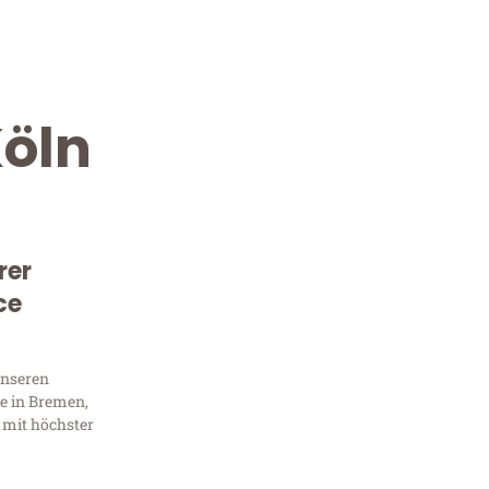
öln
rer
ce
Kostenlose Beratung!
Sie 
unseren
e in Bremen,
Frag
 mit höchster