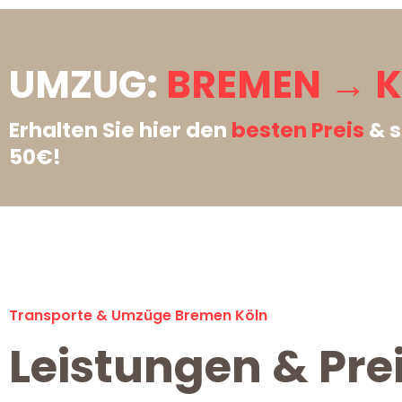
UMZUG:
BREMEN → K
Erhalten Sie hier den
besten Preis
& s
50€!
Transporte & Umzüge Bremen Köln
Leistungen & Pre