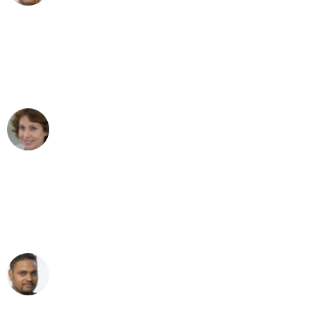
"Besser hätte ich mir den Umzug von
Bremen nach Wien nicht vorstellen
können - DANKE!"
Maria W
Umzug von Bremen nach Wien
"Mein Klavier kam in unter 24 Stunden
ohne einen Kratzer an - ein
erstklassiger Service!"
Ümit Y.
Klaviertransport in Bremen