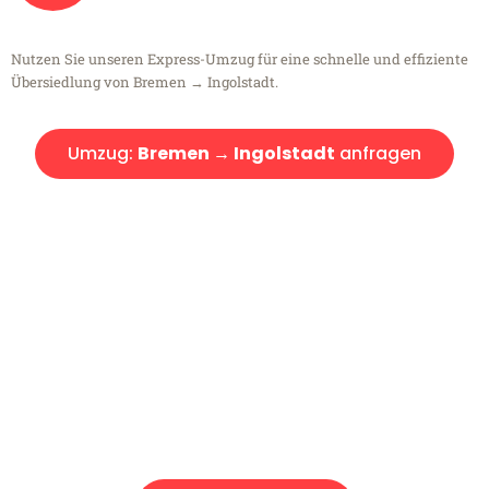
Nutzen Sie unseren Express-Umzug für eine schnelle und effiziente
Übersiedlung von Bremen → Ingolstadt.
Umzug:
Bremen → Ingolstadt
anfragen
Kostenlose Beratung!
Sie haben Fragen?
Sie haben Fragen zu Ihrem Transport oder benötigen eine Beratung
bezüglich Ihres Umzug?
Rufen Sie uns gerne an, unser Team aus Experten freut sich, Ihnen
kostenlos weiterzuhelfen!