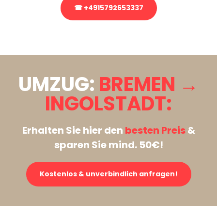
☎ +4915792653337
Stattdessen eine unverbindliche Anfrage senden
UMZUG:
BREMEN →
INGOLSTADT:
Erhalten Sie hier den
besten Preis
&
sparen Sie mind. 50€!
Kostenlos & unverbindlich anfragen!