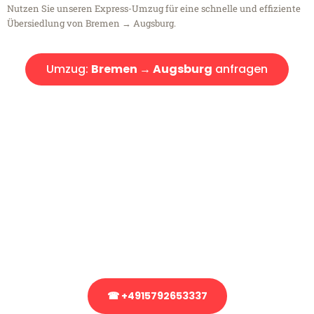
Nutzen Sie unseren Express-Umzug für eine schnelle und effiziente
Übersiedlung von Bremen → Augsburg.
Umzug:
Bremen → Augsburg
anfragen
Kostenlose Beratung!
Sie haben Fragen?
Sie haben Fragen zu Ihrem Transport oder benötigen eine Beratung
bezüglich Ihres Umzug?
Rufen Sie uns gerne an, unser Team aus Experten freut sich, Ihnen
kostenlos weiterzuhelfen!
☎ +4915792653337