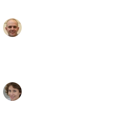
außergewöhnlichen Service!"
Frederik F.
Umzug in Bremen
"Besser hätte ich mir den Umzug von
Bremen nach Wien nicht vorstellen
können - DANKE!"
Maria W
Umzug von Bremen nach Wien
"Mein Klavier kam in unter 24 Stunden
ohne einen Kratzer an - ein
erstklassiger Service!"