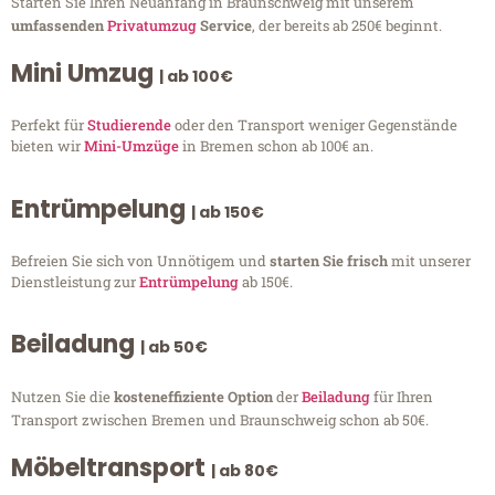
Starten Sie Ihren Neuanfang in Braunschweig mit unserem
umfassenden
Privatumzug
Service
, der bereits ab 250€ beginnt.
Mini Umzug
| ab 100€
Perfekt für
Studierende
oder den Transport weniger Gegenstände
bieten wir
Mini-Umzüge
in Bremen schon ab 100€ an.
Entrümpelung
| ab 150€
Befreien Sie sich von Unnötigem und
starten Sie frisch
mit unserer
Dienstleistung zur
Entrümpelung
ab 150€.
Beiladung
| ab 50€
Nutzen Sie die
kosteneffiziente Option
der
Beiladung
für Ihren
Transport zwischen Bremen und Braunschweig schon ab 50€.
Möbeltransport
| ab 80€