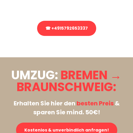
Rufen Sie uns gerne an, unser Team aus Experten freut sich, Ihnen
kostenlos weiterzuhelfen!
☎ +4915792653337
Stattdessen eine unverbindliche Anfrage senden
UMZUG:
BREMEN →
BRAUNSCHWEIG:
Erhalten Sie hier den
besten Preis
&
sparen Sie mind. 50€!
Kostenlos & unverbindlich anfragen!