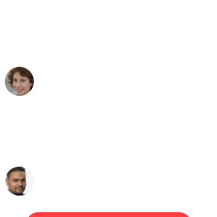
"Besser hätte ich mir den Umzug von
Bremen nach Wien nicht vorstellen
können - DANKE!"
Maria W
Umzug von Bremen nach Wien
"Mein Klavier kam in unter 24 Stunden
ohne einen Kratzer an - ein
erstklassiger Service!"
Ümit Y.
Klaviertransport in Bremen