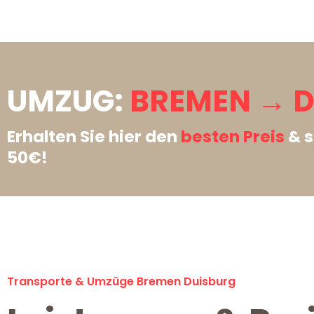
UMZUG:
BREMEN → D
Erhalten Sie hier den
besten Preis
& s
50€!
Transporte & Umzüge Bremen Duisburg