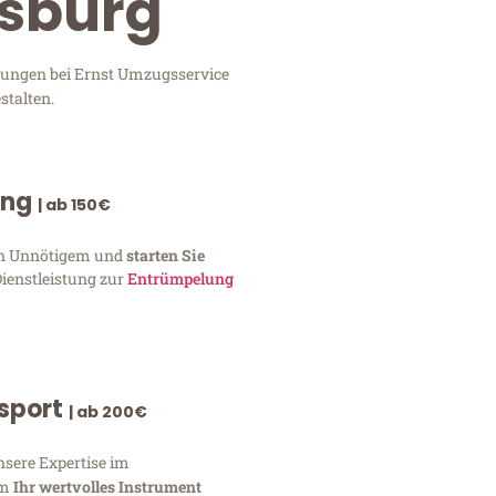
isburg
stungen bei Ernst Umzugsservice
stalten.
ung
| ab 150€
von Unnötigem und
starten Sie
Dienstleistung zur
Entrümpelung
nsport
| ab 200€
nsere Expertise im
um
Ihr wertvolles Instrument