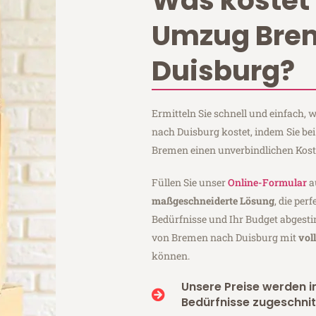
Was kostet 
Umzug Bre
Duisburg?
Ermitteln Sie schnell und einfach
nach Duisburg kostet, indem Sie be
Bremen einen unverbindlichen Kos
Füllen Sie unser
Online-Formular
a
maßgeschneiderte Lösung
, die per
Bedürfnisse und Ihr Budget abgesti
von Bremen nach Duisburg mit
vol
können.
Unsere Preise werden in
Bedürfnisse zugeschnit