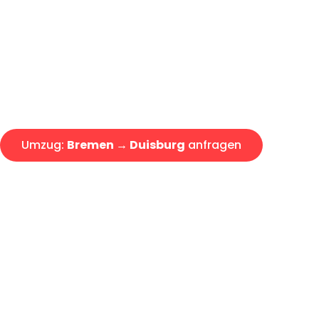
Express-Abwicklung in unter 2
Über 15 Jahre Erfahrung mit 
Angebot erhalten in unter 30 
Umzug:
Bremen → Duisburg
anfragen
Alle Umzugsanfragen sind zu 100% kostenlos & unverbind