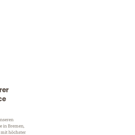
rer
Kostenlose Beratung!
ce
Sie 
Frag
unseren
e in Bremen,
 mit höchster