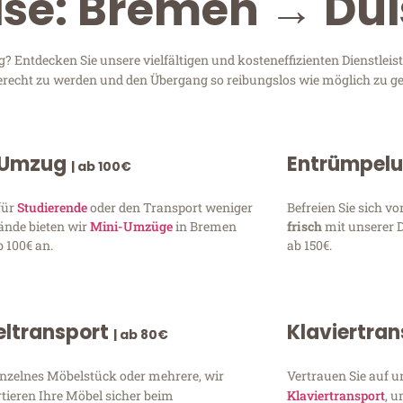
ise: Bremen → Du
Entdecken Sie unsere vielfältigen und kosteneffizienten Dienstlei
gerecht zu werden und den Übergang so reibungslos wie möglich zu ge
 Umzug
Entrümpel
| ab 100€
für
Studierende
oder den Transport weniger
Befreien Sie sich 
ände bieten wir
Mini-Umzüge
in Bremen
frisch
mit unserer 
 100€ an.
ab 150€.
ltransport
Klaviertra
| ab 80€
inzelnes Möbelstück oder mehrere, wir
Vertrauen Sie auf u
tieren Ihre Möbel sicher beim
Klaviertransport
, 