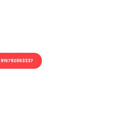
 Transport oder benötigen eine
 Umzug?
ser Team aus Experten freut sich,
elfen!
915792653337
nverbindliche Anfrage senden