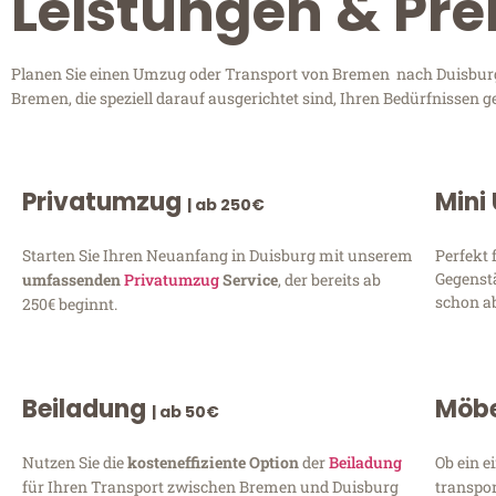
Leistungen & Pre
Planen Sie einen Umzug oder Transport von Bremen nach Duisburg? 
Bremen, die speziell darauf ausgerichtet sind, Ihren Bedürfnissen 
Privatumzug
Mini
| ab 250€
Starten Sie Ihren Neuanfang in Duisburg mit unserem
Perfekt 
Gegenst
umfassenden
Privatumzug
Service
, der bereits ab
schon ab
250€ beginnt.
Beiladung
Möbe
| ab 50€
Nutzen Sie die
kosteneffiziente Option
der
Beiladung
Ob ein e
für Ihren Transport zwischen Bremen und Duisburg
transpor