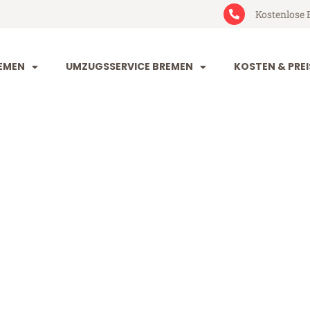
Kostenlose 
EMEN
UMZUGSSERVICE BREMEN
KOSTEN & PREI
 Duisburg
burg (ab 199€)