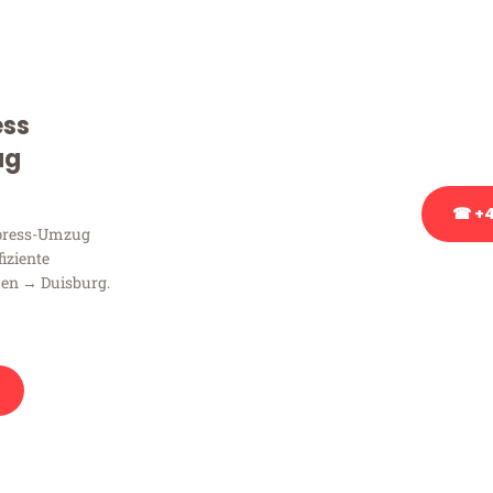
Sie haben Fragen zu Ihrem
Beratung bezüglich Ihres
Rufen Sie uns gerne an, un
ess
Ihnen kostenlos weiterzuh
ug
☎ +4
xpress-Umzug
fiziente
Stattdessen eine u
en → Duisburg.