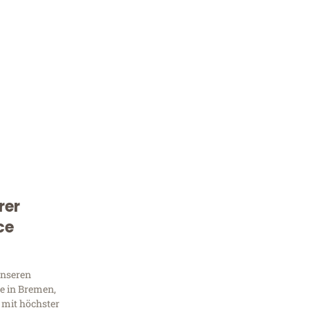
rer
Kostenlose Beratung!
ce
Sie 
Frag
unseren
e in Bremen,
 mit höchster