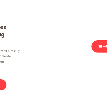
Sie haben Fragen zu Ihrem
Beratung bezüglich Ihres
Rufen Sie uns gerne an, un
ess
Ihnen kostenlos weiterzuh
ug
☎ +4
xpress-Umzug
fiziente
Stattdessen eine u
men →