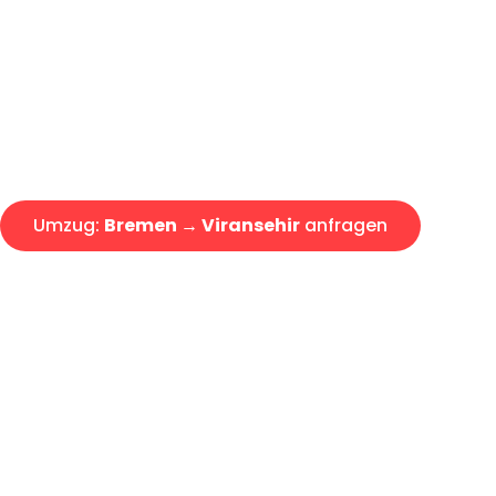
Express-Abwicklung in unter 2
Über 15 Jahre Erfahrung mit 
Angebot erhalten in unter 30 
Umzug:
Bremen → Viransehir
anfragen
Alle Umzugsanfragen sind zu 100% kostenlos & unverbind