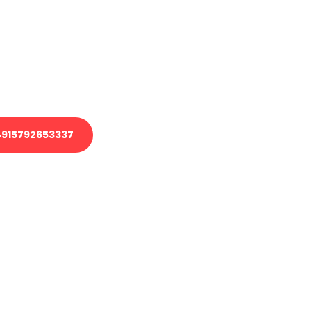
 Transport oder benötigen eine
 Umzug?
ser Team aus Experten freut sich,
elfen!
915792653337
nverbindliche Anfrage senden