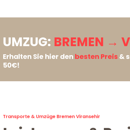
UMZUG:
BREMEN → V
Erhalten Sie hier den
besten Preis
& s
50€!
Transporte & Umzüge Bremen Viransehir