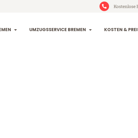
Kostenlose 
EMEN
UMZUGSSERVICE BREMEN
KOSTEN & PREI
 Viransehir
sehir (ab 199€)