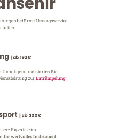
ansehir
istungen bei Ernst Umzugsservice
stalten.
ung
| ab 150€
von Unnötigem und
starten Sie
Dienstleistung zur
Entrümpelung
nsport
| ab 200€
nsere Expertise im
um
Ihr wertvolles Instrument