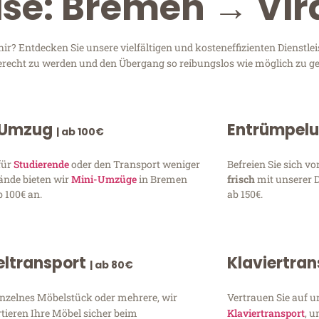
ise: Bremen → Vir
? Entdecken Sie unsere vielfältigen und kosteneffizienten Dienstle
gerecht zu werden und den Übergang so reibungslos wie möglich zu ge
 Umzug
Entrümpel
| ab 100€
für
Studierende
oder den Transport weniger
Befreien Sie sich 
ände bieten wir
Mini-Umzüge
in Bremen
frisch
mit unserer 
 100€ an.
ab 150€.
ltransport
Klaviertra
| ab 80€
inzelnes Möbelstück oder mehrere, wir
Vertrauen Sie auf u
tieren Ihre Möbel sicher beim
Klaviertransport
, 