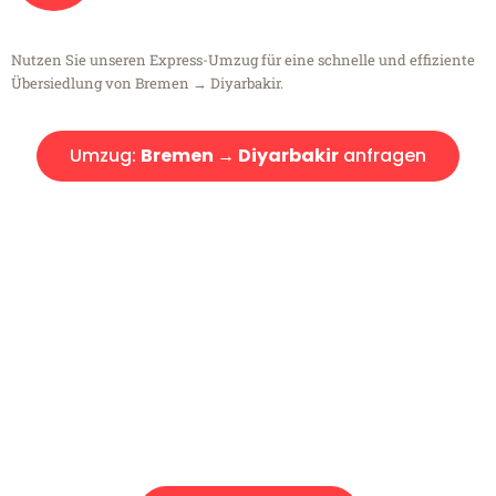
Nutzen Sie unseren Express-Umzug für eine schnelle und effiziente
Übersiedlung von Bremen → Diyarbakir.
Umzug:
Bremen → Diyarbakir
anfragen
Kostenlose Beratung!
Sie haben Fragen?
Sie haben Fragen zu Ihrem Transport oder benötigen eine Beratung
bezüglich Ihres Umzug?
Rufen Sie uns gerne an, unser Team aus Experten freut sich, Ihnen
kostenlos weiterzuhelfen!