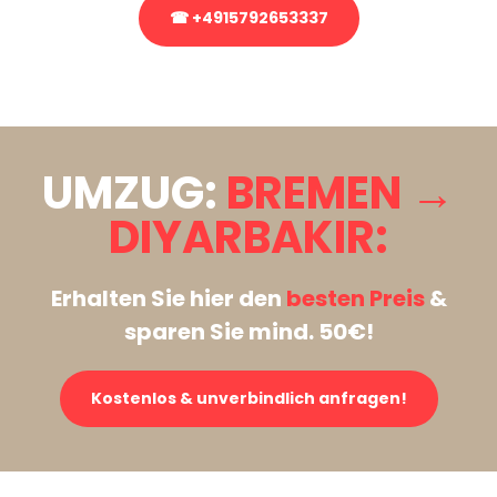
☎ +4915792653337
Stattdessen eine unverbindliche Anfrage senden
UMZUG:
BREMEN →
DIYARBAKIR:
Erhalten Sie hier den
besten Preis
&
sparen Sie mind. 50€!
Kostenlos & unverbindlich anfragen!