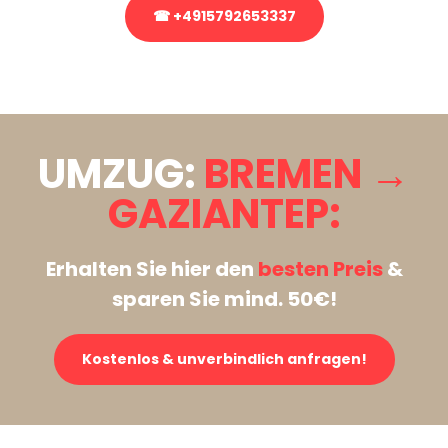
☎ +4915792653337
Stattdessen eine unverbindliche Anfrage senden
UMZUG:
BREMEN →
GAZIANTEP:
Erhalten Sie hier den
besten Preis
&
sparen Sie mind. 50€!
Kostenlos & unverbindlich anfragen!