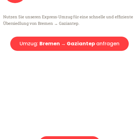
Nutzen Sie unseren Express-Umzug für eine schnelle und effiziente
Übersiedlung von Bremen → Gaziantep.
Umzug:
Bremen → Gaziantep
anfragen
Kostenlose Beratung!
Sie haben Fragen?
Sie haben Fragen zu Ihrem Transport oder benötigen eine Beratung
bezüglich Ihres Umzug?
Rufen Sie uns gerne an, unser Team aus Experten freut sich, Ihnen
kostenlos weiterzuhelfen!