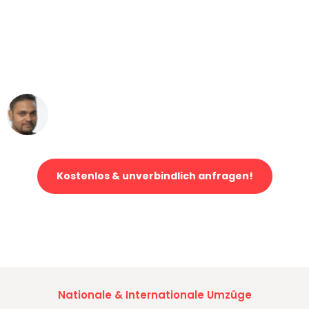
"Mein Klavier kam in unter 24 Stunden
ohne einen Kratzer an - ein
erstklassiger Service!"
Ümit Y.
Klaviertransport in Bremen
Kostenlos & unverbindlich anfragen!
Jetzt anfragen und der nächste glückliche Kunde werden. Alle
Umzugsanfragen sind zu
100% kostenlos & unverbindlich!
Nationale & Internationale Umzüge