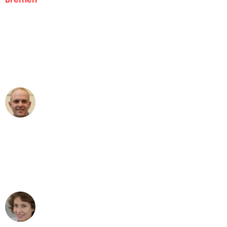
"Erste Klasse! Ein großes Dankeschön
an das gesamte Team von Ernst
Umzugsservice für ihren
außergewöhnlichen Service!"
Frederik F.
Umzug in Bremen
"Besser hätte ich mir den Umzug von
Bremen nach Wien nicht vorstellen
können - DANKE!"
Maria W
Umzug von Bremen nach Wien