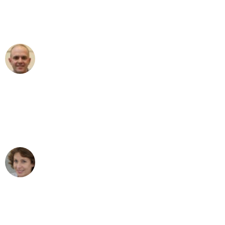
Umzugsservice für ihren
außergewöhnlichen Service!"
Frederik F.
Umzug in Bremen
"Besser hätte ich mir den Umzug von
Bremen nach Wien nicht vorstellen
können - DANKE!"
Maria W
Umzug von Bremen nach Wien
"Mein Klavier kam in unter 24 Stunden
ohne einen Kratzer an - ein