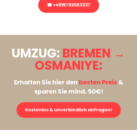
☎ +4915792653337
Stattdessen eine unverbindliche Anfrage senden
UMZUG:
BREMEN →
OSMANIYE:
Erhalten Sie hier den
besten Preis
&
sparen Sie mind. 50€!
Kostenlos & unverbindlich anfragen!