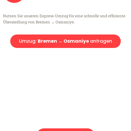
Nutzen Sie unseren Express-Umzug für eine schnelle und effiziente
Übersiedlung von Bremen → Osmaniye.
Umzug:
Bremen → Osmaniye
anfragen
Kostenlose Beratung!
Sie haben Fragen?
Sie haben Fragen zu Ihrem Transport oder benötigen eine Beratung
bezüglich Ihres Umzug?
Rufen Sie uns gerne an, unser Team aus Experten freut sich, Ihnen
kostenlos weiterzuhelfen!