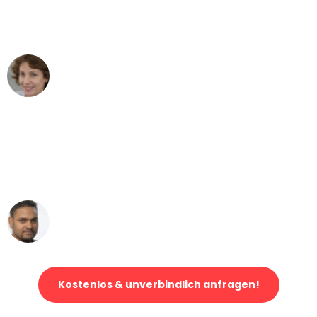
Bremen nach Wien nicht vorstellen
können - DANKE!"
Maria W
Umzug von Bremen nach Wien
"Mein Klavier kam in unter 24 Stunden
ohne einen Kratzer an - ein
erstklassiger Service!"
Ümit Y.
Klaviertransport in Bremen
Kostenlos & unverbindlich anfragen!