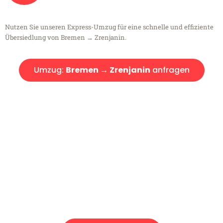
Nutzen Sie unseren Express-Umzug für eine schnelle und effiziente
Übersiedlung von Bremen → Zrenjanin.
Umzug:
Bremen → Zrenjanin
anfragen
Kostenlose Beratung!
Sie haben Fragen?
Sie haben Fragen zu Ihrem Transport oder benötigen eine Beratung
bezüglich Ihres Umzug?
Rufen Sie uns gerne an, unser Team aus Experten freut sich, Ihnen
kostenlos weiterzuhelfen!