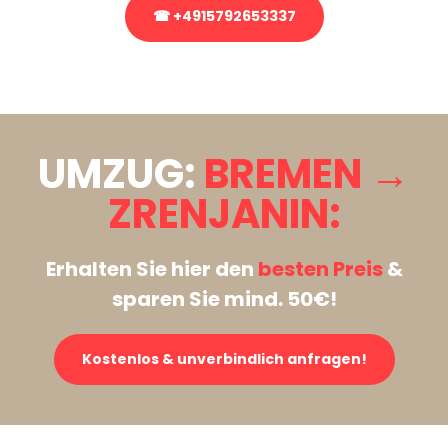
☎ +4915792653337
Stattdessen eine unverbindliche Anfrage senden
UMZUG:
BREMEN →
ZRENJANIN:
Erhalten Sie hier den
besten Preis
&
sparen Sie mind. 50€!
Kostenlos & unverbindlich anfragen!