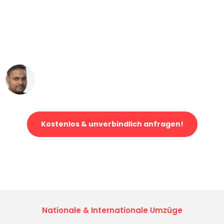
"Mein Klavier kam in unter 24 Stunden
ohne einen Kratzer an - ein
erstklassiger Service!"
Ümit Y.
Klaviertransport in Bremen
Kostenlos & unverbindlich anfragen!
Jetzt anfragen und der nächste glückliche Kunde werden. Alle
Umzugsanfragen sind zu
100% kostenlos & unverbindlich!
Nationale & Internationale Umzüge