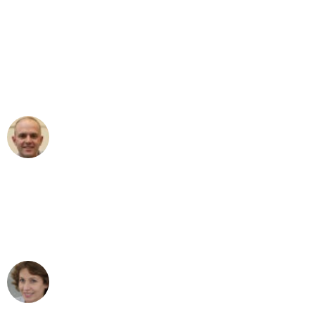
"Erste Klasse! Ein großes Dankeschön
an das gesamte Team von Ernst
Umzugsservice für ihren
außergewöhnlichen Service!"
Frederik F.
Umzug in Bremen
"Besser hätte ich mir den Umzug von
Bremen nach Wien nicht vorstellen
können - DANKE!"
Maria W
Umzug von Bremen nach Wien