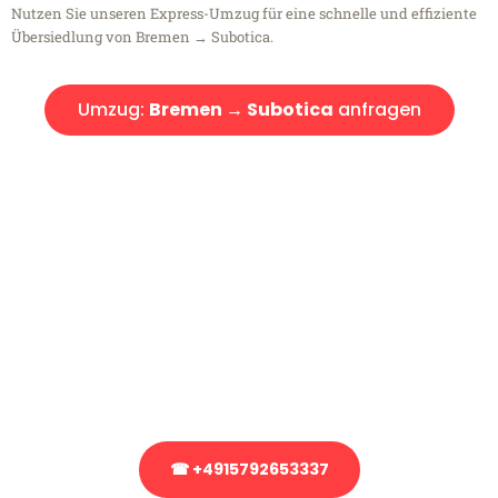
Nutzen Sie unseren Express-Umzug für eine schnelle und effiziente
Übersiedlung von Bremen → Subotica.
Umzug:
Bremen → Subotica
anfragen
Kostenlose Beratung!
Sie haben Fragen?
Sie haben Fragen zu Ihrem Transport oder benötigen eine Beratung
bezüglich Ihres Umzug?
Rufen Sie uns gerne an, unser Team aus Experten freut sich, Ihnen
kostenlos weiterzuhelfen!
☎ +4915792653337