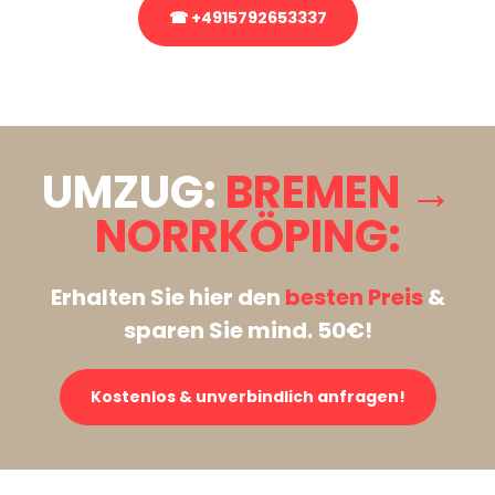
☎ +4915792653337
Stattdessen eine unverbindliche Anfrage senden
UMZUG:
BREMEN →
NORRKÖPING:
Erhalten Sie hier den
besten Preis
&
sparen Sie mind. 50€!
Kostenlos & unverbindlich anfragen!