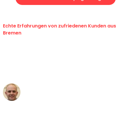
Echte Erfahrungen von zufriedenen Kunden aus
Bremen
"Erste Klasse! Ein großes Dankeschön
an das gesamte Team von Ernst
Umzugsservice für ihren
außergewöhnlichen Service!"
Frederik F.
Umzug in Bremen
"Besser hätte ich mir den Umzug von
Bremen nach Wien nicht vorstellen