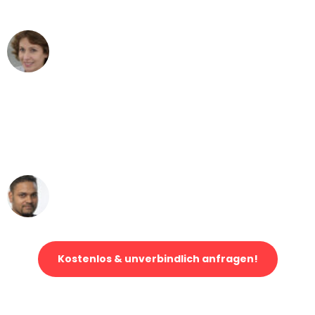
können - DANKE!"
Maria W
Umzug von Bremen nach Wien
"Mein Klavier kam in unter 24 Stunden
ohne einen Kratzer an - ein
erstklassiger Service!"
Ümit Y.
Klaviertransport in Bremen
Kostenlos & unverbindlich anfragen!
Jetzt anfragen und der nächste glückliche Kunde werden. Alle
Umzugsanfragen sind zu
100% kostenlos & unverbindlich!