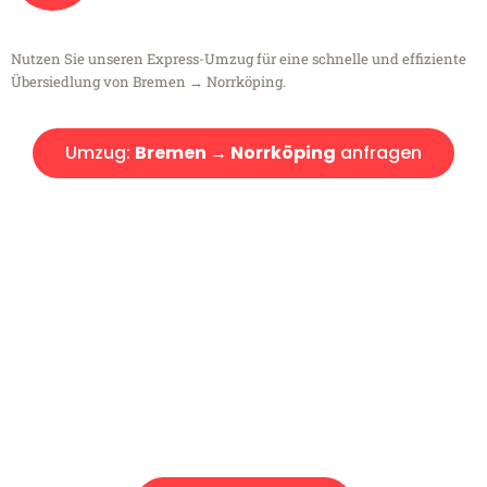
Nutzen Sie unseren Express-Umzug für eine schnelle und effiziente
Übersiedlung von Bremen → Norrköping.
Umzug:
Bremen → Norrköping
anfragen
Kostenlose Beratung!
Sie haben Fragen?
Sie haben Fragen zu Ihrem Transport oder benötigen eine Beratung
bezüglich Ihres Umzug?
Rufen Sie uns gerne an, unser Team aus Experten freut sich, Ihnen
kostenlos weiterzuhelfen!